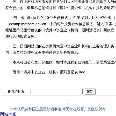
三、以上材料纸质版应由
在奥罗阿大区
中资企业和机构负责人当
符合要求的，驻
里昂总领馆
将对《境外中资企业（机构）报到登记表
四、收到回执后的
10
个自然日内，
在奥罗阿大区
中资企业（
（
ecomp.mofcom.gov.cn
）中的对外投资合作信息服务，进入“备案
经驻里昂总领馆确认的《境外中资企业（机构）报到登记表》回执联
履行其他报告义务。
五、已报到登记的
在奥罗阿大区
中资企业和机构的主要管理人员
的，应及时办理相应变更手续并更新备案信息。
本规程自公布之日起生效。如对本规程有任何疑问，请联系驻里
附件：境外中资企业（机构）报到登记表
.doc
推荐给朋友
中华人民共和国驻里昂总领事馆 博天堂在线开户的版权所有
网站地图