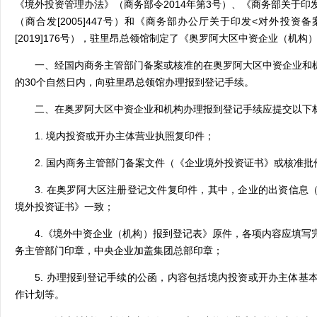
《境外投资管理办法》（商务部令
2014
年第
3
号）、《商务部关于印
（商合发
[2005]447
号）和《商务部办公厅关于印发
<
对外投资备
[2019]176
号），驻
里昂总领馆
制定了《奥罗阿大区中资企业（机构
一、经国内商务主管部门备案或核准的
在奥罗阿大区
中资企业和
的
30
个自然日内，向驻里昂总领馆办理报到登记手续。
二、
在奥罗阿大区
中资企业和机构办理报到登记手续应提交以下
1.
境内投资或开办主体营业执照复印件；
2.
国内商务主管部门备案文件（《企业境外投资证书》或核准批
3.
在奥罗阿大区
注册登记文件复印件，其中，企业的出资信息
境外投资证书》一致；
4.
《境外中资企业（机构）报到登记表》原件，各项内容应填写
务主管部门印章，中央企业加盖集团总部印章；
5.
办理报到登记手续的公函，内容包括境内投资或开办主体基
作计划等。