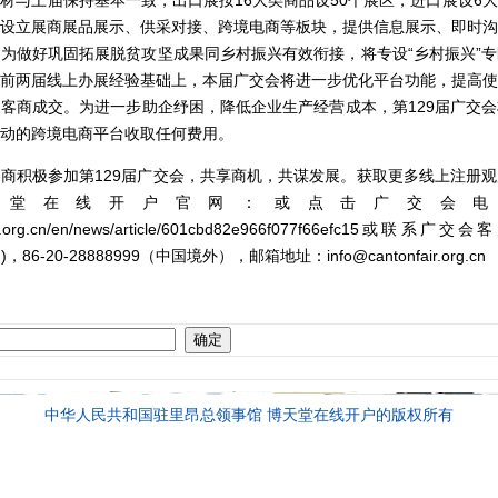
设立展商展品展示、供采对接、跨境电商等板块，提供信息展示、即时沟
为做好巩固拓展脱贫攻坚成果同乡村振兴有效衔接，将专设“乡村振兴”
前两届线上办展经验基础上，本届广交会将进一步优化平台功能，提高使
客商成交。为进一步助企纾困，降低企业生产经营成本，第129届广交
动的跨境电商平台收取任何费用。
商积极参加第129届广交会，共享商机，共谋发展。
获取更多线上注册观
天堂在线开户官网：
或点击广交会电
r.org.cn/en/news/article/601cbd82e966f077f66efc15
或联系广交会客
境内)，86-20-28888999（中国境外），邮箱地址：
info@cantonfair.org.cn
中华人民共和国驻里昂总领事馆 博天堂在线开户的版权所有