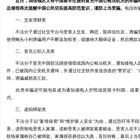
近
日
，我馆领区又有中国留学生接到冒充中国公检法机关的诈骗
总领馆再次提醒中国公民
切实提高防范意识，谨防上当受骗
。
电信诈
一、交友理财类
不法分子通过社交平台与受害人交友、网恋，取得信任后，诱骗
使用蝇头小利诱骗用户不断追加投资，或缴纳大额保证金，然后携款
二、冒充公职人员类
不法分子冒充中国驻法国使领馆或国内公检法机关，通知接电人
件，已被国内公安机关通缉，并通过社交软件发送伪造的
“警官证”、
饵，诱骗威胁其汇款。
此类诈骗还可能包装成为通知接电人护照或居留卡到期，或要
式。
三、虚拟绑架类
不法分子以
“案情保密”和“维护家人安全”为由，通过恐吓等
系，进而致电受害人家属，谎称受害人被绑架索要赎金。受害人在不
联络家属称自己被绑架。家属很容易信以为真，盲目转账，最后上当