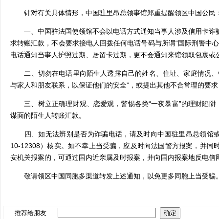
针对有关具体情形，中国驻里昂总领事馆郑重提醒领区中国公民
一、中国驻法国使领馆不会以电话方式通知当事人涉及信用卡诈
求转账汇款，不会要求接电人回拨任何电话号码与所谓
“国际刑警中
电话通知当事人护照过期、居留卡过期，更不会通知来馆领取包裹或
二、切勿在电话里向陌生人透露自己的姓名、住址、家庭情况、
与家人和朋友联系，以保证他们的安全”，或提出其他不合常理的要
三、树立正确理财观、恋爱观，警惕各类
“一夜暴富”的理财陷阱
谋面的陌生人转账汇款。
四、如无法辨别是否为诈骗电话，请及时向中国驻里昂总领馆
10-12308
）核实。如不幸上当受骗，应及时向法国警方报案，并同
安机关报案的，可通过国内近亲属及时报案，并向国内报案地反电信
敬请领区中国同胞多渠道转发上述通知，以免更多同胞上当受骗
推荐给朋友