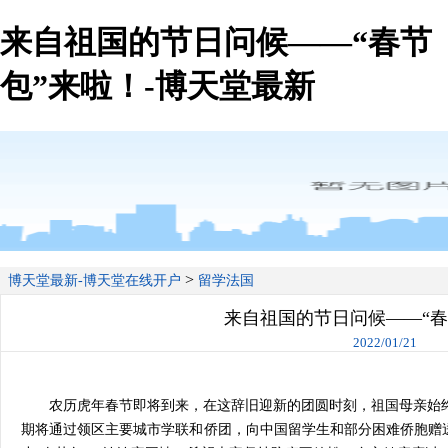
来自祖国的节日问候——“春节
包”来啦！-博天堂最新
>
博天堂最新-博天堂在线开户
留学法国
来自祖国的节日问候——“春
2022/01/21
农历虎年春节即将到来，在这辞旧迎新的团圆时刻，祖国母亲始
期将通过领区主要城市学联和侨团，向中国留学生和部分困难侨胞赠送