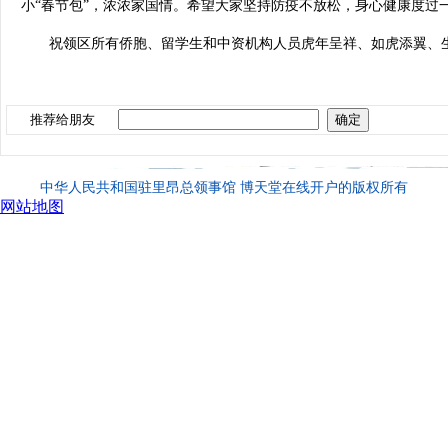
小“春节包”，浓浓家国情。希望大家坚持防疫不放松，身心健康度过
祝领区所有侨胞、留学生和中资机构人员虎年呈祥、如虎添翼、
推荐给朋友
中华人民共和国驻里昂总领事馆 博天堂在线开户的版权所有
网站地图