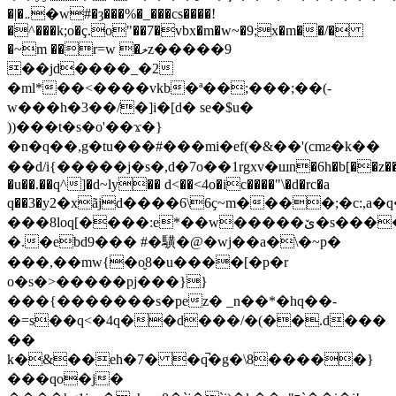
�|�܅�w#�ȝ���%�_���cs����!
�^���k;o�ç.o"��7�vbx�m�w~�9;x�m��/�
�~m ��r=w �ލz�����9
��jd����_�2
�ml*��<����vkb�ª��;���;��(-
w���h�3��/�]i�[d� se�$u�
))���t�s�o'��ϫ�}
�n�q��,g�tu���#���mi�ef(�&��'(cmƨ�k��
��d/i{�����j�s�,d�7o��1rgxv�шn�6h�b[��z��
�u��.��q^]�d~ly�� d<��<4o�ic����"\�d�rc�a
q��3�ִy2�xãjd����6\6ҫ~m����;�c:
���8loq[����:e*��w�����ێ�s����fca v�̣ś�m&u�w��hw����8a|
�.�ebd9��� #�䮲�@�wj��a�\�~p�
���,��mw{�o̬8�u����[�p�r
o�s�>�����pj���}}
���{�������s�pez� _n��*�hq��-
�=s��q<�4q��d���/�(��.d���
��
k�&��eh�7� �q̚�g�\8
�����}
���qo�j�