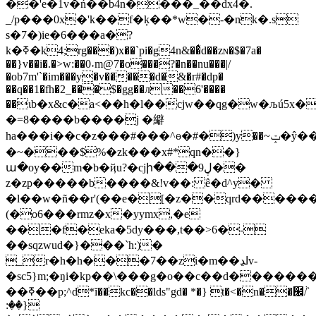
��'e�1v�ń��b4n����_��dx4�.
_/p���0x�'k��f�ķ��*w�-�nk�.s
s�7�)ie�6���a�?
k�ߧ�k4;rg���)x��`pi�g4n&��͊d��zɴ�$�7a�
��}v��i�.�>w:��0˖m@7�o���?�n��nu���|/
�ob7m'`�im���y�v�����d�&�r#�dp�
��q��1�fh�2_���$�gg��л��6'����
��ɩb�x&c�a<��h�l��cjw��qg�w�љú5x�
�=8����b����j �䌟
ha���i��c�z��� #���^ө�#�)y��~ݓ�ŷ��6���u�����{�}
�~���$%�zk���x#*qn��}
ա�oy��m�b�ҋu?�cjի���9ڸ��
z�zp�����b����&!v��: ê�d^y�
�l��w�ñ��r'(��e�[�z��qrd������
(�o6���rmz�x�yymx,�e
���f�eka�5dy���,t��>6�-
��sqzwud�}���`h:)�
_r�h�h���7��zi�m��ߊڍv-
�sc5}m;�ŋi�kp��\���g�o��c��d�������
��ߧ��p;^d*ĭ��kc��lds"gd� *�} t�<�n��๬ٞ/
:��}