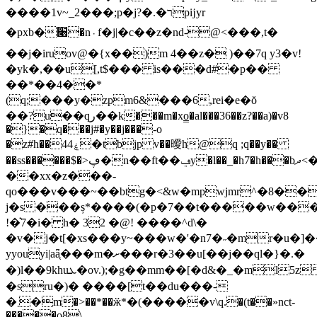
����1v~_2���;p�j?�.�רpĳyr
�pxb�׈�n᭼f�j|�c��z�nd-@<���,t�
��j�iruov@�{x��)m 4��z� )��7q y3�v!
�yk�,��u[,t$��� is���d#�p��
��*��4��*
(q;���y�
zpm6&���6,rei�e�ŏ
��?u��qر��k���m�xo̳�al���36��z?��a)�v8
�}�q���j#�y��j���-o
�z#h��44ۼ�tbjp v��曖h@q ;q��y��
��ss������$�>ڥ�n��ft��ݠy�l��_�h7�h���bދ<�v��=�c����ljhg
��xx�z���-
qo���v���~��btg�<&w�mpwjmr^�8��
j�s���ș*����(�p�7��t�����w���
!�͛7�i� h� 32 �@! ����^d\�
�v�j�t[�xs���y~���w�'�n7�˶�mr�u�]
yyouyi|aǟ֤���m�ށ���r�3��u[��j��ql�}�.�
�)l��9khuܥ�ov.);�g��mm��[�d&�_�ml5z
�sru�)� ����[t��du���-
�܂�m�>��*��ӂ*�(�����v\q.�(t��»nct-
�����o8\