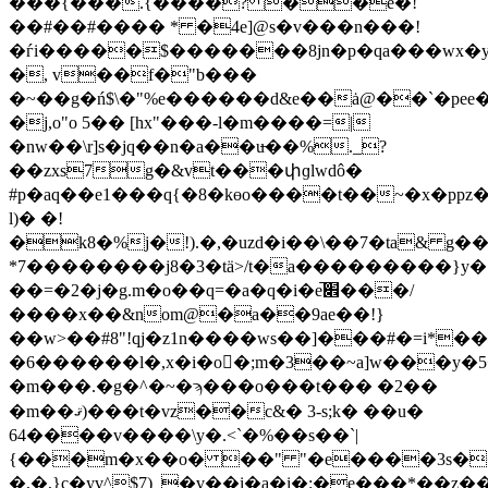
���{���.{����? ��e�!
��#��#���� * �4e]@s�v���n���!
�ѓi�����$�������8jn�p�qa���wx�
�, v��f�"b���
�~��g�ń$\�"%e������d&e��ȧ@��`�pee��2��ʒ�ڀz�f��\�$���|(m{
�j,o"o 5�� [hx"���-l�m����=|
�nw��\r]s�jq��n�a��u̶��%._?
��zxs7g�&vt���փɡlwdô�
#p�aq��e1���q{�8�kɵo����t��
~�x�ppz
l)� �!
�k8�%j�!).�,�uzd�i��\��7�ta& g��
*7��������j8�3�tӓ>/t�a���������}y�[�u�ѡְ¨ըؤд��y�e�e�u�
��=�2�j�g.m�o��q=�a�q�i�e̚׎���/
����x��&nom@�a��9ae��!}
��w>��#8"!qj�z1n����ws��]���#�=i*��
�6������l�,x�i�o�;m�3��
~a]w���y�5
�m���.�g�^�~�ϡ���o���t��� �2��
�m��ޤ)���t�vz��c&� 3-s;k� ��u�
64����v����\y�.<`�%��s��`|
{���m�x��o� ��" "�e����3s�
�,�,}c�yv^$7)_�v��i�a�i�:�e���*��z��