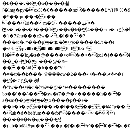
�b���v�8�o���e�휨
[�lmg�pӯ�ox%�0�����nͮz�����^ْ/{撢:%�
�*��qu ��:�n��
��� iri��m�ű�����ݑ�
s�m��s�9���`kr��o�h�'4���=m�mz�
�}�7ޭzeu���ɛ2w� -a�l�̏��?
���tc�!#���p�t]ע�k�����5/t'��t
�v9նrrpv������h��n����=��8ҵ/
�ί���]zݛ�s�@����>o#��<�ķc1�j����n��>3���}
��_�=l�u���@�&=
����^#b�h���'7ѓ!
�=�tt��k���_۩���ow�2����/��i�{
��<1ۇ�a㺇
�"lw���:ʹ�ʎ=�@�*w��������
bo��'��^���sw�(7�@�>�����h���
a�sm��p��x����p��e�
��t\�b�gvx�f��h��l��$;���i@#p��
�uk�d�õӫ!fum���foi"����44�}
����#�&�q(��
�9
�(.ab�bd8k5ѱu��t��p`�[�t� *r`�
�l0��e�0