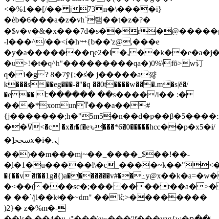
<�%1��[/�� j73n�\����i}
�èb�6���a�z�vh`탬��t�z�?�
�$v�v�&�x���7d�s��r�@�����p
-l���^/��<í�h⤔{b��'z@,���e
�y�a�������ղe2�i�,��k��e�a�j�
�u>!�t�q^h"���������qa�)0%\fȏ>w订
q�i�g? 8�7ȳ{;�s҆� j�����a꺓
k���s��eg���-�"�q ��0t����w���.m�s|ĕ�/
�e �� է������ ��s����/i�� :�
���*xomunͳ���a��#
{j�������;h�"5m5�n��d�p��β�5����:i�
��ߜ<�c �x�r�f�eԅ���*6�0
�����hcc��p�x5�i/
�]ﵝx�i�.ܢ|
��)��m���mj~��_����_$��!��-
�̩l�1�u�����l\�c_����~k��"<�
�{��v�f��1g�{)a�������v#��߸y@x��k�a=�w�q�"��h�7����~�5
�<��(���sc�;�������t��a�>�
� ��
`/jl��kʵ��~dm" ��'ܶk;>��������
)2}� z�%m�-
��ls�.��4�uٸ"���\y~���ʹ|f���vzg{w�դ��|