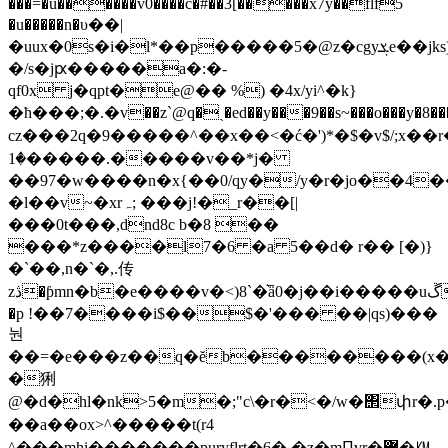
���=�u������v0����c�#��3[�����x7y��flf5
�u�����n�υ��|
�uux�0s�i�l*��p�����5�@z�cgyܮe��jks)��@��m��a�����7�%l�w��>�^�
�/s�jԗ
�����a�:�-
qf0x j�qpt�e@�� %) �4x/yi^�k}
�ћ���;�.�v��z`@q�ˎ�ed��y���9��s~���o�
cz���2q�9�����^��x��<�ć�' )*�$�v$/;x��r
�1�����.�����v��*j�
��97�w����n�x{��0/qy�/y�r�jo��4
�l��v~�xrہ; ���ј!�_r��[|
���0t���,dnd8c b�8 ��
���*z����l7�6 �a 5��d� r�� [�)}
�`��,n�`�,.传
zڎ�ƥmn�b�e����v�<)8`�͛ǟ0�j��i�����uڱ
�p !��7����i$��$�'��� ��|qs)���
눤
��=�e���z��q�ĕb��������(x�
�猁
@�d�hl�nk>5�m�;"c\�r�<�/w�΢փr�.p��^
��a��ox>^�����t(r4
^���mhi�������puryflrt�6� �z�mԤvr�߼�㏎