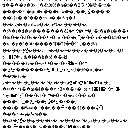
ҵ����ݻ8�ס_j�dh0r0f�h�r��2[5�贬�ʷn�
���s�7s�qtq�u���tcfѡ��}��;��� �
��k[>�|�`���c< n�t � 6 q�\!
�e�'g�e�e5fwō�.�m\%� �����/
�@�r�d�w�������őڒ���2�i�a�z�����ɝ���>�^����ħ��4�\�����֯�.�]������&�\���̻�c������a���
�tǜ���2�z����_ю���qԤ���lء���kܞ���a�����.��:���e���l���n���p���v���2�������������p���������>���������
�y_�p�]�ȁi>����9[�ل%��}ߌ��@}
����~���v~p�z��~���w���[���s=�׆
p��ۉ/�7|&�l��|t�rő|��˫k|
�����}v��v.~��z�~֌�=]�
�������zϧ��{�×{i�@�u{�яe|
��t�}5�
y�~��<�_��f�<�n��yγ��z����z��ҧ�{
�w�{��as�|���y}y��<�~ҙt}�����y�-
�5y]���^yͳ���zf� ��{ ��s {��ox�|
���<;~_�{����x��}
��x�ū�%ya�{��y��z��r[{���x|
���<~�lѐ��!
�ix$���xg���(x�ɳ��y��<�[zr�{q�{a��w�|
��p�x�5�=w��d��x#޿�vx��|