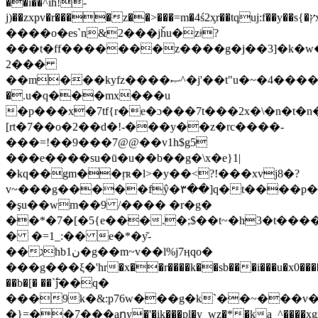
��i��^ih!-
j)��zxpv�r����z��>���=m�4ś2ᶍr��tquj:f��y��s{�ץx��[�
����o�es`n&2���jȟu�zǂ?
���t�ff�������z����g�j��3]�k�w
2���
��m���kyfz����ޞ^�j'��t"u�~�4����>�ʮ�[vל
�.u�q���mx���u
�p���x�7tf{r�e�ɔ���7t���2x�\�n�t�
[rt�7��o�2��d�!-���y��z�rc����-
���=!��9���7@@��v1h$g5
���e����su�ū�u��b��g�\x�e}1|
�kq��gm��ŗʀ�l>�y��<?!���xvj8�?
v~���g�����fŷ�۳��]q�t����p
�şu��wm��9 /���� �r�g�
��*�7�[�5{e���.�;$��t~�h3�t��
� �=1_:�� e�*�y͂-
��גhb1ن�g��m~v��l%j7ӊqo�
���g���ξ�'hr�x��r����k��sb���i���u�x0������
��b�[� ��`߱j��q�
���9k�&:p76w���g�k`��~���v�i
�}=��7���aրy�'�ik���pl�y_wz�*�ka_^����xgzi