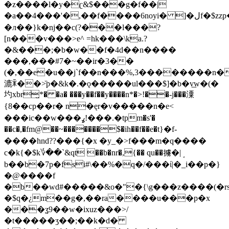
�z����l�y�ʗ&$���g�f��|
�a��4���'�,��f����6noyi� ]�لf�$zzp��~�˔oi���s���u��d�
�л��}k�ǌ��c(?���l���?
[n���v���>e^ =hk���\ka.?
�&���;�b�w��f�4d��n����
���,���#7�~��ir�3��
(�,��e�u��j`f��n���%,3��������n�
漉ꂒ��>̏p�&k�.�ǫ�����ul���$]�b�v͟w�(�
圴xbr̺*� �a� ���y��f��y����n*�>!��-j���潥
{8��cp��r� n�ęr�v�����n�e<
���ic��w���ߩ!���.�tpm�s'�
��c�,�fm@��~�������$�ih��f��e�t}�f-
����hnd??���{�x �y_�>f���m�q����
c�k{�$k؇��`&qt ��b�nr�,{�� qu��擄�|ܱ
b��b�7p�fsi#\��%�q�/���ί|�_i��p�}
�@����f
�b��wd#�����&o�"�{\g���z����(�rs
�$q�¿m��g�,��ra����u���p�x
���ʓ9��w�ixuz���>/
�t�����ʒ��;��k�d�