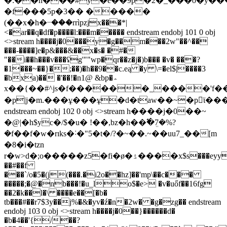
�:��h���#y�e��9p�2�_���o�y��
�f���5p�3�� �����
(��x�h�ᜭ���rrìpzjx���*|
<�ar��q�df�p����l:���m����� endstream endobj 101 0 obj
<>stream h����j�0���y�g��m���2w"��^��
���-����]e�p&���&��x�s� �#�
"��i��h���v���ʢg'""wp�qr��z�j�)b��� �v� ���?
�1���~��}�;��)�h��9��c.eą �y \=�el$|����3
�bxa)�� �'��!�n1@ &bp�؞
х��{��#^js�f������_����'f��
�p|j�m.���ұ���ұ�d�taw��~�p򬢙ϊ�
endstream endobj 102 0 obj <>stream h����j�0��~
�@|�h$yc�/$�u� !��,bz�h��߱�ܸ7�%?
�f��f�w�rɪks�˸�"5�t�/?�~��.~��uu7_��[m
�8�i�tzn
r�w>d�;o�����z5�fi�ø�ۮ����x$s���eyyı���p,��f�'��!t1�q!;o$,�e�`͘�vl%����(b5m�el̄��yv�m�^��ͯ#j%ĝi[���t�-
��#��f
���`/o�5�(j(���.�i2o��hz]��'mp\��c���
�����;�@�nb���!�u_lo$�e> �v�uőf��16fg
��2�k��l�\ ����e��[�b�
tb���#��r7$3y��j%�&�yv�ź�n�2w� �g�zg�� endstream
endobj 103 0 obj <>stream h����j�0��}������d�
�b�4��'{/��?