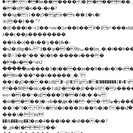
�=�>��hʀ�������]�����_
��nf�o��-�e�?
��xg�}1��j3�ge�ԅ��:[�x�|
:k{��{�� "?
�@���(�>c2��=aw�|}e��b��#�ڐz^���ofafs���0���o���5��&���z�;m��^9�(��"jep$.��s�ù׸
z��c��p��������
��6k�o]��s��\y��[&�-
�s2�;6hp�k-";l��\p�\�8zب��[m_�;�i��b����&}
�睾<3��^��`�(�b� ����o����
��e��^sո2
�����ue����3�i����m��9�o�r�3�o�j
�8tv�'��*��v�����_�.`
��{�g5�t���j.dפ�~@�3pz��f�������{�v�¨s��~�^�ውs��g�l
t��$0l�uk;q��1:d@���@��ŵ0�z�����ޏ�b �7d��ere��i�sfιs���4�i�w�f�i��i�����s
wo<�|��^�z[���5f��ުo�;� �w
�m����]�>ơn��ԫ�)�~��=3ޓ�у����2�_ڴ�����u���k�k2s�sw@=����<
��`t�"f�.v�d�z���]#z��%�j�7��մ�
���ԇ�/m/
��&���mp��]�m�4���l��:�s8���t�?
�_p6�[� f��/