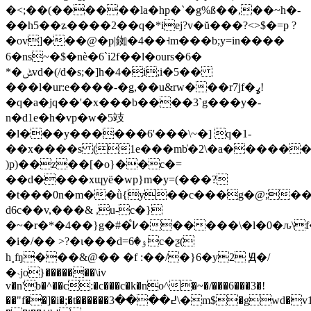
�<;��(������la�hp�`�g%ß��,��~h�-
��h5��ʑ����2��q�*iej?v�ŭ���?<>$�=p ?
�ov]���@�p|銣�4��˧m���b;y=in����
6�ns~�$�nѐ�6`i2f��l�ours�6�
*�ݰvd�(/d�s;�]h�4�i;i�5��
���l�ur:e����-�ǥ,��u&rw���r7jf�ߩ!
�q�a�jq��'�x���b����3`g���y�-
n�d1e�h�vp�w�5攱
�
l���y������6'���\~�] q�1-
��x����s (1e���mb̍�2\�
a������zd
)p)��z��[�o}��c�=
��d����xɰyë�wp}m�y=(���?
�t���0n�m��ǜ{y��c���g�@;��[
d6c��v,���& ,u-c�}
�~�r�*�4��}g�#�֩߇������\�l�0�ԉ\f��g��ubq,a 6�\�bk�
�i�/�� >?�ɩ���d=ۉ�6c�ƺ(
h˳ʩ���&@�� �f :��/�}6�y2 Ԭ�/
�˴jo}�������\iv
v�n'b�^��c:�c���c�k�no^�~�/���6���3�!
��"f��]�i�;�t������߄����3\�m$�gwd�v16����t�r�kq�`��"�,]�$!