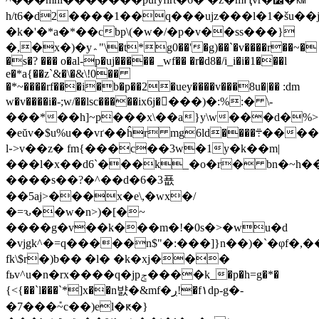
h/t6�d2����1��q���ujz���l�1�šu��
�k�'�*a�*��cbp\(�w�/�p�v��ss���}
�,�x�)�y؞"\�t*g0��'�g)��`�v����r��~�
�s�? ��� o�al-p�uj����� _wf�� �r�d8�/i_i�i�1���l
e�*a{��z`&�\�&\!0͏��
�*~����rf���i�b�p��2�uey����v���8u�|�� :dm
w�v����i�-;w/��lsc�����ix6j�񖜕���)�:%:� \-
���*��h]~p���x\��a}y\w���d�%>�טǔ�l����t�����c7�`- v�$���ۣ�b���5j1�j�y����
�eŭv�$u%u��vґ��ĥr mg6ld����܊��������
l֊>v��z� fm{���c��3w�1y�k��m|
���l�x��d6`���k_�o�r� bn�~h��
����s��?�^��d�6�3푮
��5aj>���x�e\,�wx�/
�=ԅ��w�n>)�[�~
����g�v��k���m�!�0s�>�wu�d
�vjgk^�=q�����n$"�:���]}n��)�`�φf�,����ޣ�m;�ŧ�h���q�j�������6�zy���gaj6��c�o�:��
fk\$r�)b�� �l� �k�xj���
fьv^u�n�rx����q�jpݮ����k_�p�h=g�*�
{<{��`l���`*]x��n뱘�&mf�ڔ!�f١dp-g�-
�7���݊~c��)el�ԟ�}