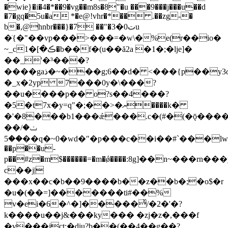
�wie}�i�4�*��9�vg��m8s�8"�u ���9���j���u��d
�7�gq�5u�a *�e@!vhr�*�� .��zg-�
b�,@hnbr���}�7 ��"�ت0�3u
�ֺ{�"��vp���>���=�w\�%e(r��io�
~_cڪ�]�1�b��f�(u��ă2a �1�;�lje]�
��_'�³���?
����gaذ�~���g;6��d� <���{p��y3ɷ�g|
�_x�2yp 7���0y�\���?
��u����p�� o?s��4���?
�5�t7x�y=q"�;��>�ޔ����k�
�'�8���b1���ǽ���.c�(#�(�ǭ���
��ݖ�/
��5��q�~0�wd�"�p���c��i��#`���lwz1���ˋr����t�"�vީ6�=�$ԃ7�ćփ����bΐ�cl
��p��u-
p��#z�m$������=�m�ǿ����:8g]��n~���rn
c��j|
���x��c�b��9����b��z��b�;�o$�r
�u�(��=]�������ti#��%
v�ei�6�^�]�����ͯ/�2�'�?
k����u��j&���ky��� �zj�z�,���f
�v���jct:�diu?b��(��4��g��?