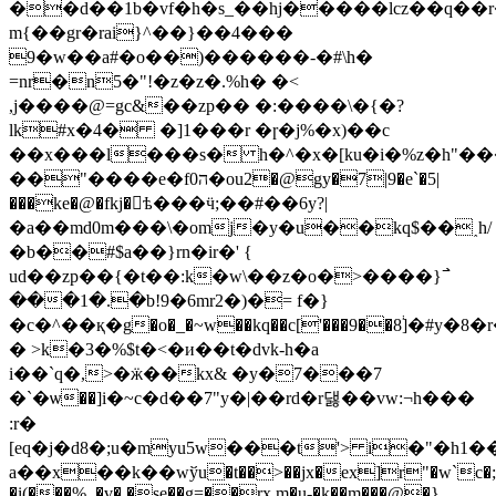
��d��1b�vf�h�s_��hj�����lcz��q��r
m{��gr�rai}^��}��4���
9�w��a#�o��)������-�#\h�
=nr�n5�"!�z�z�.%h� �<
,j����@=gc&��zp�� �:����\�{�?
lk#x�4� �]1���r �ɼ�j%�x)��c
��x���l���s� h�^�x�[ku�i�%z�h"
��"����e�f0ה�ou2�@gy�7|9�e`�5|
���ke�@�fkj�ѣ���ӵ;��#��6y?|
�a��md0m���\�omj�y�u��kq$��˰h/
�b��#$a��}rn�ir�' {
ud��zp��{�t��:k�w\��z�o�>����}߯
���1�.�b!9�6mr2�)�= f�}
�c�^�
�қ�g�o�_�~w��kq��c['���9��8֔]�
� >k�3�%$t�<�и��t�dvk-h�a
i��`q�,>�ӝ��kx& �y�7���7
�`�ѡ��]i�~c�d��7"y�|��rd�r댏��vw:¬h���
:r�
[eq�j�d8�;u�myu5w���t'> i�"�h1
a��x��k��wўu�t��>��jx�ex]r"�w`c�;�
�i(���%_�v� �se��g=��rx.
m�u-�k��m���@�}