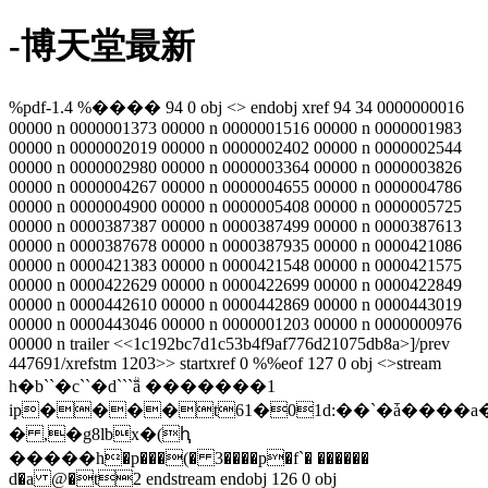
-博天堂最新
%pdf-1.4 %���� 94 0 obj <> endobj xref 94 34 0000000016
00000 n 0000001373 00000 n 0000001516 00000 n 0000001983
00000 n 0000002019 00000 n 0000002402 00000 n 0000002544
00000 n 0000002980 00000 n 0000003364 00000 n 0000003826
00000 n 0000004267 00000 n 0000004655 00000 n 0000004786
00000 n 0000004900 00000 n 0000005408 00000 n 0000005725
00000 n 0000387387 00000 n 0000387499 00000 n 0000387613
00000 n 0000387678 00000 n 0000387935 00000 n 0000421086
00000 n 0000421383 00000 n 0000421548 00000 n 0000421575
00000 n 0000422629 00000 n 0000422699 00000 n 0000422849
00000 n 0000442610 00000 n 0000442869 00000 n 0000443019
00000 n 0000443046 00000 n 0000001203 00000 n 0000000976
00000 n trailer <<1c192bc7d1c53b4f9af776d21075db8a>]/prev
447691/xrefstm 1203>> startxref 0 %%eof 127 0 obj <>stream
h�b``�c``�d```ۗȁ �������1
ip����t61�01d:��`�ǡ����
� ,�g8lbx�(ԧ
�����h�p���(� 3����p�f`� ������
d�a @�t2 endstream endobj 126 0 obj