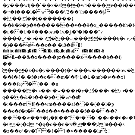
�y���wǉ��`��x�si��v/4����e��i�
�~�i���l�w���\`2��}h����j/
�����[�������}
��k�9�p�#�������v��9�x_�����hh�f�
�ʟ���#���ѹa�1ҷ�ۈ�ˁ�l���"v
����_^�b��h���.ӆ�������ɧ�m{z�g��
�)���#��с��|�і8�ǘ�!
�u�ńo�ǔ���q���l[�f�jc��g�o)l�ʉj_����ŭ���-�
���ޔ��&�x����pz����z����b͎��i)
��=
�e��x�o�y����(�^���w������ow��
��l�{�.�f�r�o��m�'�럠�ّ�nnb�w��x}
���faƍ�(��_�n
������ǳ��e�w���)�y����u� m��ˡ
q���&�r���p��ܗ^�岓
�;���m�]��wm����a!� ��(��l�p
��c�f�t���ó��v�����f��� ��?
����w��5�jݛ�jtj��"�\��"��a��d�a�13�af�w�}
�0;�(�::-*�q�o��n�۹����y;ݳit���s
�z��c^�v�
ȉ�{�] �v�����lu; !