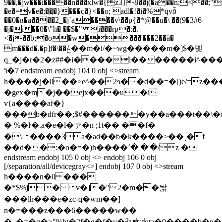
9��,�jw���i�����n���xlw�{z3}8��j(�a��ǹ;<��;"
�e�=v�e�;��̯�}���c�}<��o; adl�!�i�%*qvȭ
��0�ʀ�a����2_�j`a����v\��p{�*@��u�\ ��(9�3#6
�j�i��0�\"h� ��$�" i���rp�ː�.
<�j��b;�o�w����'���2��ǟ�
m���d�.�p]f�\��ݞ��m�i/�~wg�����m�]$�몢
q_�j�r�2�z##�i����l�������i^���^
ӟ�7 endstream endobj 104 0 obj <>stream
h����j�0��>e^��2ɘ��d��=�[)e/=z
�gex�m̥�j��ejx���u�i
v{a����af�}
���b�dfr��;$#�������y��a���t��\�#
� %�ŀ�.a�e�l�ァ�n ;1t�� ��f�
�\����3 a�ad��b�k����>��˼�f
��d��:�ө�=�)h����٬� �'�/z �
endstream endobj 105 0 obj <> endobj 106 0 obj
[/separation/all/devicegray<>] endobj 107 0 obj <>stream
h����n�0 ���|
�*$%j�v�]̾�"2�m��돫
���lh���e�zc-q�wm��]
n�=���z���6�����w��
�_�=�q�>"%ht�2f�g�f�v�ߥota�9����b�p�,�o���d&�פ����op$�($��%c�