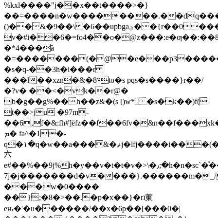
%kxl����"j��x��t����>�}
��=����n�w��������.��dq���
()��&�9��\�6��upbgaؿ��{r��0���@�
v�#i��6�=fo4��o�@z���:e�ƣ��:��
�*4���ȁ
�=�������(�@�e���p3�����a
�s�q-��3h�i���r
���l��xzn�&�؝8to�s pqs�s����}r��/
�?v� ��<�vk��r@�
b�g��g%��h��z&�(s [)w*_ �s�k��)f(
t��>ju �97m-
��6,f�&:fh#]ëfz��f��6fv�&n��f��
ܡ� fa^�1�-
q�۱�q�w��a���&�ޘj�lfj����i���(���h�z6u�`�r����ȃ��
六
e#��%��9j%h�y��v�t�t�v�>\�٫;�h�n�sc`�ͦ��'�z��q��?
7j�j�������d�v����}.������m�_/
���w�0����|
��};�8�>��.�p�x��}�rʇ菄
eԋ�'�u������/��ӿ�6p��[���0�|