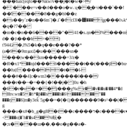
���haic[eqǁo��%kw/v��j�l�w�>/
�ʾ���e=ν��rl���o�wۦʯ��̪�ϟi���`��!
��͗l����8��g�bl��z
�s��yߴz�n��6m`]�.i`�fcl3l�͹���լg���lԅk*�zc��xy�5|g
�q�?7��
�m�c�n��6����"�/41�s.ӆn�l%���m
d� �)\���h=�}
ť944ڏ�,l%5�k�q��e���?��*
(a�9�9mܡxiڋ�u�����sn�
���|w��km�����=3/z�
�ſ0�х1*��njd���6�����t��(���jll�bu
��ƕ(f����l�t��l-
���#��4]c�wm3������l���/
���r��~�=��{�!��j� ]0u �h
�6�r�o�=��j���χ%ce�i�v�i�u�/��4*�d
8hv.wn�5�t\*�ƥ��ls ���h�6\������"��
���rj��6]m�y3eǩۤ5g��=�[�{j������9�s^��
g
���o�x#�b_g�g8l�t��c����ד�c����r���� z���mq�{1�9~]�� v�c5o0�c�{��b��3��o�2��,��ؽ�n�/ev�~.m��κͿ�5����n>
< ���o[�`h�'�s4��%蚖�
�;x����ɯ��,��o�g��a�-