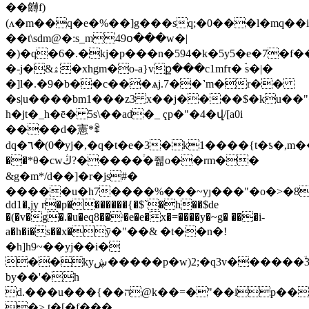
��䭦f)
(ʌ�m��q�e�%��]g���sq;�0���l�mq��ip
��t\sdm@�:s_m49օ���w�|
�)�q�6�.�kj�p���n�594�k�5y5�e�7�f�
�-j�&ۿ�xhgm�o-a}vք���c1mfτ� ۘs�|�
�]l�.�9�b��c���ѧj.7��˺m�r��
�s|u����bm1���z3 x��j����$�ku��"
h�jt�_h�ē� 5s\��ad�_ ҁp�"�4�վ/[a0i
����d�憲*ꍺ
dq�٦�(0�yj�,�q�t�e�3�k1����{t�ƾ�,m��#�{�a��c�x{�3]u�t�
��*θ�cwڭ?�����֒�줾o��rm��
&g�m*/d��]�r�js#�
�����u�h7����%���~yȷ���"�ο�>�8a
dd1�,jy r�p�������{�$`�h��$de
�(�v�g�.�u�eq8��ʴ�e�e�x�=����y�~g� ���i-
a�h�i�s��x�ӯ�"��& �t��n�!
�h]h9~��yj��i�
��kyڜ�����p�w)2;�q3v������ۙ3~"s'
by��'�h
d.���u���{��ה@k��=�"��ip�������
�> t�[�f���