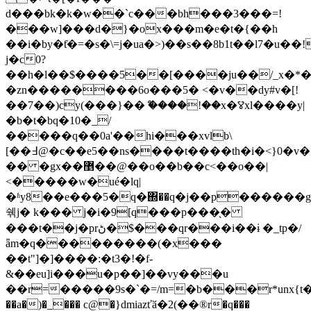
d���bk�k�w��`c���bh���3���=!
���w]���d�}�ox���m�e�t�{��h
��i�by�ƭ�=�s�\=j�ua�>)��s��8b1t��l7�u��!
j�c0?
��h�l��$����5��[����ju��/_x�*�
�zn��������6o���5� <�v��dy#v�[!
��7��)cy(���}��ް ����!��x�ꢮxl����y|
�b�t�bq�10�_/
�����q��0a'��hi���xvlb\
[��߃@�c��e5��ns����t����th�i�<}0�v�;cۚ�����l��\�\u��3��v�����
�� �gx��޵��@��o��b��c<��o��|
˂�����w�ué�lq|
�ʱy8��e���5�q�΍��q�j��p������g]�
쉒j� k��� j�i�9[q���p���̖�
���t��j�prڻ�$���qr���i��ɨ �_tp�/
ǟm�q���������(�x���
��t"]�]����:�t3�!�f-
&��eu]i���u�p��]��vy���u
��r=�����9s�`�=/m=�b���r*unx{t�h�i�˔���
��a�)�_��� c@�}dmiazťӑ�2(��®r�q���