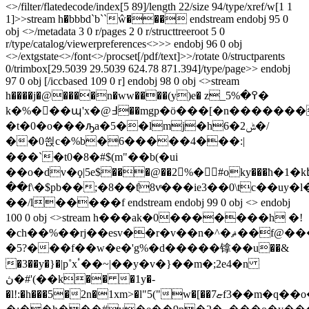
<>/filter/flatedecode/index[5 89]/length 22/size 94/type/xref/w[1 1
1]>>stream h�bbbd`b``ŵ��� endstream endobj 95 0
obj <>/metadata 3 0 r/pages 2 0 r/structtreeroot 5 0
r/type/catalog/viewerpreferences<>>> endobj 96 0 obj
<>/extgstate<>/font<>/procset[/pdf/text]>>/rotate 0/structparents
0/trimbox[29.5039 29.5039 624.78 871.394]/type/page>> endobj
97 0 obj [/iccbased 109 0 r] endobj 98 0 obj <>stream
h����j�@����n�ww����(y)e� z_߉�5%�
k�%��ٓ�պ'x�@߃��mgp�ӧ���[�n�����������2������y@�q��\q
�t�0�o���ԡa�5��lmj�h6�ݰ2�/
��0쒽c�%b�6�����4���:|
���`�t0�8�#$(m"��b(�ui
��o�dv�ϙ|5e$���@��2%� #oky���ћ�1�
��f\�$pb��;�8��ƭ8vͤ���ie3��0\tc��uy�
��/l�����f endstream endobj 99 0 obj <> endobj
100 0 obj <>stream h���ak�0�������h �!
�ch��%��rj��esv��r�v��n�^�ޘ��f@���v���/
�5?���f��w�e�'g%�d�����镎��u��&
�3��y�}�|p˚xٴ��~|��y�v�}��m�;2e4�n
ڽ�#'(��k�� �1y�-
�l!:�h���5�2n�1xm>�l"5("w�[��ޏ7f3��m�q��o���mlgқ(��s��8���:�����