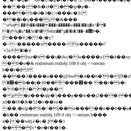
����{�&�zf�|��ip�p�-
����b�d�3�(>r���c�3{
���i�q���),�&���
"^ә%n.��9b��d������x�����w���)��sţ�n^�̂�
�yq�u*��!m�9�94tm��*g�f�r�:f��~�޺#�;
[���#;]�!�,�y?
�<~�����x����-n�����t?
`v5ء�l�)!
����fwe�b\��s֧�dwj�lu����y{�d��o
�0�n�& endstream endobj 108 0 obj <>stream
h��r�j1
����3����u���|@hw�4��h�'r�[ؒff�a
�֐�h��j�:8f�����֐�� ��r�r�/
�'f���p��
�p�p���qlp�')���p��le��j2���;
zd��f#�&�52�v��eu�
��,�n]p�l6�^�j��u�����n��b�
�b�� endstream endobj 109 0 obj <>stream h���
4�]��ƾdɖ-è�c�.j��}
���[v*�e�f��5�-