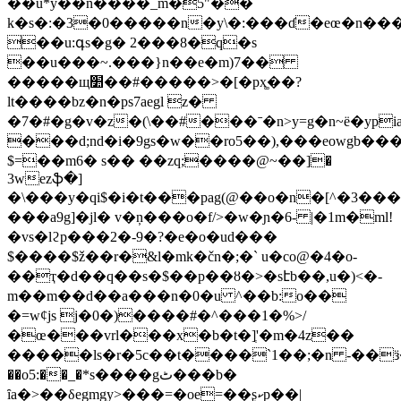
��u*y��n����_m�5"��
k�s�:�3�0�����n�y\�:���ɗ�eœ�n�����a۝
��u:գs�g� 2���8�q�s
��u���~.���}n��e�m)7��
�����щ׺��#�����>�[�px͚��?
lt����bz�n�ps7aegl z�
�7�#�g�v�z�(\��#���ˉ�n>y=g�n~ë�ypia
���d;nd�i�9gs�w��ro5��),���eowgb�
$=��m6� s�� ��zq;����@~��]�
3wezֆ�]
�\���y�qi$�i�t���pag(@��o�n�[^�3���
���a9g]�jl� v�ņ���o�f/>�w�ɲ�6- |�1m�ml!
�vs�lϩp���2�-9�?�e�o�ud���
$����$ž��r�&l�mk�čn�;�` u�co@�4�o-
��ҭ�d��q��s�$��p��ȣ�>�sէb��,u�)<�-
m��m��d��a���n�0�u ^��b:o��
�=wȼjs j�0�)����#�^���1�%>/
�œ���vrl���x�b�t�]ְ'�m�4z��
�����ls�r�5c��t����`1��;�n -��ӟ�`'
��o5:��_�*ѕ����gٹ���b�
ȋa�>��δegmgy>���=�oe=��ʂކp��|