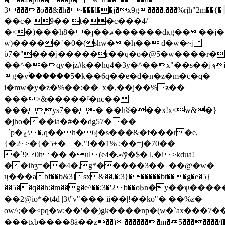
3����o��&�h�~���l��j�x9g����.���%rjh"2m��{�׀l����
��с� 9�� t��c���4/
�<�)���h8��ֈ��ޘ������dкg����j��9� tg�6�u����bx#3hy�ܜ�(v��a�'8cn��v˥]
w)�����`�0�(shw��h�� d�w�~j
ϋ7�"���j�����r��q�o�@5�w����r�x�
��^��qy�jz#k��hq4�3y�^��x"��s��jϡ�
g�vؙ������5�k��6q��e�d�n�z�m�c�q�
i�mw�y�z�%��:��_x�,��ϳ��%ƶ��
���>&�����ˤ�nc��
���yѕ7��� ��hʬ���x!x<w&�}
�jho���ia�#��dg57���
_`p�ۼ\�,q��h�6j�s���&�f���r �e,
{�2~>�{�5±��."!��1% ;��=j�70��
�`90h�� �ul(e4�ރ/ӯ�$� l,�i>kdua!
��ihӡ=��4�,g*�����3��_��@�w�
ӊ���abf��b&3]sx &��,�:3}������bt���g�e�5}
��5��q��h:�m��g�e^��;3�'2b��o߿n�y��ѱ��������g��2^�u�!
��2@io*�t4d |3#'v"��� ii��|!��ko"� �� %z�
ow/\;��<pq�w;��'��)gk����np�(w�`ax���7�
���txb����8ӓ��z��)�������m�5�������/f��