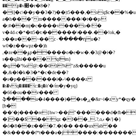
��p�v׊�r�8�?
�i]�c\��y��3�?)��|t5���,�oq$c��%�u
a�h���"m�������/�t��p/
�:#��mj�c����v���o�/�
v�4d˶c�*�tt5�t:������\���.��!ok,�
x��u��~�� ̺c۰�����ղu�?
w0�z��wpz��)h
,�ze��ۋp�����o�e�w�.�3@�i�?
s��qâhi����qfm}
�q:�'%o@:��0ӟ%"z&�����u
�,&�l�k�3�*�c�de��?
�s�p���i���i�ޚ\����z
�s�vq�i���c:�q�ѝ'�/۬m�y�yq}
�66�ou��v���
ֆ����u�4����)��s�ڕ�&r~i�zy*�qy��#�y1l��fi݇�s��*]b�-
[b�
��'�j����re{hw>��j"������d�fb�
�]l��$ ��qz �f��_.?,oޕ �/}�}
�ó�8��z���7.�(�� ���uxab ��
�&�����f*t���a�j����:���������eu�t���ߑ/t�b�,زf�