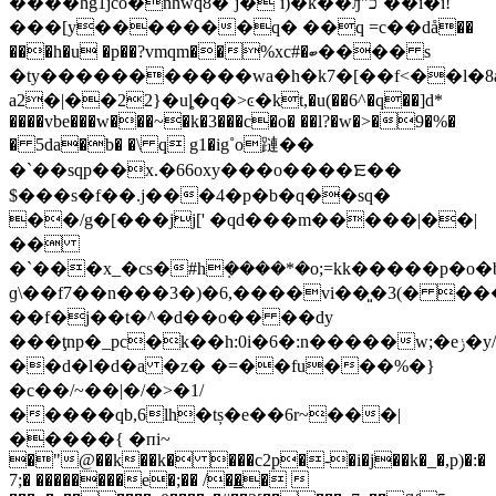
����hg1jco�nhwq8�`j�`i)�k��ԓ"כ`��i�i!
���[y�������q� ��q =с��då��
���h�u �p��?vmqm��%xc#�ބ���� s
�ty�����������wa�h�k7�[��f<��l�8
a2�|��22}�uȴ�q�>ͼ�kt,�u(��6^�q��]d*
����vbe���w���~�k�3���c�o� ��l?�w�>�9�%�
� 5da�b� �\ q g1�ig˚o蹥��
�`��sqp��x.�66oxy���o����ꯐ��
$���s�f��.j���4�p�b�q��sq�
��/g�[���jj[' �qd���m�����|��|
��
�`���x_�cs�#h݂����*�o;=kk�����p�o�b
ɡ\��f7��n���3�)�6,����vi��͈�3(� ���
��f�j��t�^�d��o�� ��dy
���ţnp�_pc�k��h:0i�6�:n�����w;�eݫ�y/
��d�l�d�a �z� �=��fu���%�}
�c��/~��|­�/�>�1/
�����qb,6lh�tș�e��6r~���|
�����{ �пi~
�"@��k��k� ���c2p�-�i�j��k�_�,p)�:�
7;� ��������e�;�� /��̳� 