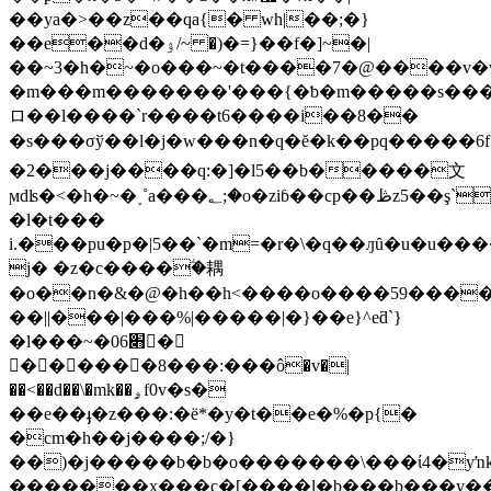
��ya�>��z��qa{� wh|��;�}
��e��d�ۉ/~ �)�=}��f�]~�|
��~3�h�~�o���~�t����7�@����v�w
�m���m�������'���{�ƅ�m�����s���
ロ��l����`r����t6����i��8��
�s���σў��l�j�w���n�q�ĕ�k��pq�����6f�ّv
�2���j����q:�]�l5��b�����⽂
ϻdʪ�<�h�~�˯˚a���؂;�o�ziɓ��cp��ڟz5��ş`��6�l�l��ƀ���±n�g�i�m�
�l�t���
i.���pu�p�|5��`�m=�r�\�q��ԓȗ�u�u�
j� �z�c����ׁؖ�耦
�o��n�&�@�h��h<����o����59���
��||���|���%|�����|�}��e}^eƌ`}
�l���~�0׋6�
󏦂�؅�����8���:���ô�v�|
��<��d��\�mk��ۄf0v�s�
��e��ֈ�z���:�ё*�y�t��e�%�p{�
�cm�h��j����;/�}
��)�j�����b�b�o�������\���ί4�yŉk
�������x���c�[����l�b���b���y��