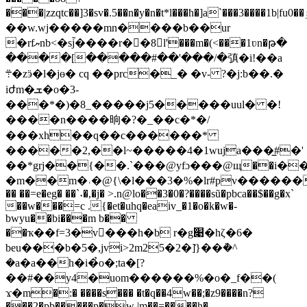
���|zzqtc��]3�sv�.5��n�y�n�t*l���ħ�]a`���3����1b|fu0��ٷӈ�k��ѽsfad�y��t�to�ilʨ~~*�|p��|]�����}
��w.wj�����mn����b��ur
�rfޔnb<�sj̃����r�󝯊�8l'���m�(<���1ʋn�թ�
����[�����#��'���/�㣀�і!��a
܊�zӭ�l�jө� cq ��prc�_� �v- ?�j:b��.�
iժm�ܫ�o�3-
���*�)�8_�����j5�����uul� �!
����n����晌�?�_��c�*�/
���xh��q��c������*
�����2,��l~�����4�1wuja���̲#�'
��*grj��{��.`���@yfɔ���@щ��i�
�m��m�˓�@{\�l���3�%�lr#pv������
�� ��=e�eg� ��`˖�,�j� >.n@lo��3�0�?����sũ�pbca��$��g�x`
��w���=c .{�et�uhq�eaiv_�1�o�k�w�-
bwyu��bi���m b��
��ҡ��f=3�v򨬔���h�b r�g׉�hζ�6�
beu���b�5�,jvi>2m25�2�]͐}��ܵ�^
�a�a��h�i�̉o�;ta�[?
��#��y4�uom������%�o�_f��(
ϫ�m�:� ����s��� �t�q��4w��;�z9����n?
���2�pb�����p�w |m��=����h�