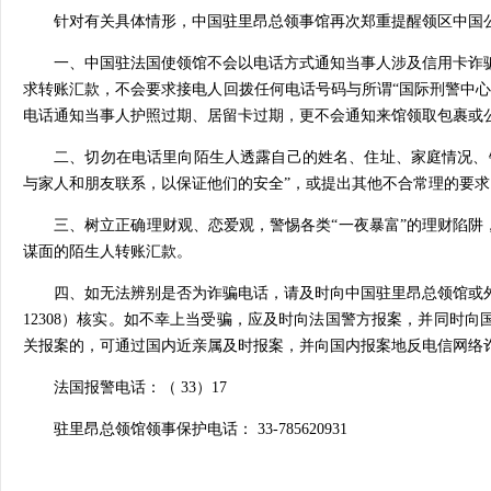
针对有关具体情形，中国驻里昂总领事馆再次郑重提醒领区中国
一、中国驻法国使领馆不会以电话方式通知当事人涉及信用卡诈骗
求转账汇款，不会要求接电人回拨任何电话号码与所谓“国际刑警中心
电话通知当事人护照过期、居留卡过期，更不会通知来馆领取包
二、切勿在电话里向陌生人透露自己的姓名、住址、家庭情况、银
与家人和朋友联系，以保证他们的安全”，或提出其他不合常理的
三、树立正确理财观、恋爱观，警惕各类“一夜暴富”的理财陷阱，
谋面的陌生人转账汇款。
四、如无法辨别是否为诈骗电话，请及时向中国驻里昂总领馆或外交部
12308）核实。如不幸上当受骗，应及时向法国警方报案，并同时
关报案的，可通过国内近亲属及时报案，并向国内报案地反电信网络
法国报警电话：（ 33）17
驻里昂总领馆领事保护电话： 33-785620931
驻里昂总