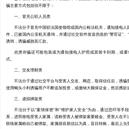
骗主要方式包括但不限于：
一、冒充公职人员类
不法分子冒充中国驻法国使领馆或国内公检法机关，通知接电人因
件，已被国内公安机关通缉，并通过社交软件发送伪造的“警官证”、“
诱饵，诱骗威胁其汇款。
此类诈骗还可能包装成为通知接电人护照或居留卡到期，或要求
式。
二、交友理财类
不法分子通过社交平台与受害人交友、网恋，取得信任后，诱骗受
使用蝇头小利诱骗用户不断追加投资，或缴纳大额保证金，然后
三、虚拟绑架类
不法分子以“案情保密”和“维护家人安全”为由，通过恐吓等手
系，进而致电受害人家属，谎称受害人被绑架索要赎金。受害人在不
联络家属称自己被绑架。家属很容易信以为真，盲目转账，最后