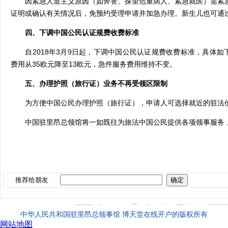
因紧急人道主义原因（如奔丧、探望危重病人、紧急就医）需紧
证明或确认有关情况后，免预约受理申请并加急办理。新生儿也可通
四、下调中国公民认证规费收费标准
自
2018
年
3
月
9
日起，下调中国公民认证规费收费标准，具体如
费用从
35
欧元降至
13
欧元，急件服务费用维持不变。
五、办理护照（旅行证）业务不再受领区限制
为方便中国公民办理护照（旅行证），申请人可选择就近的驻法
中国驻
里昂总领馆
将一如既往为旅法中国公民提供各项领事服务
推荐给朋友
中华人民共和国驻里昂总领事馆 博天堂在线开户的版权所有
网站地图