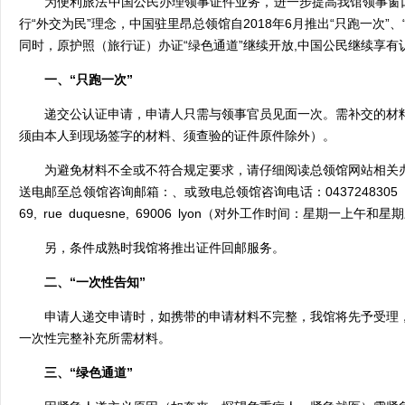
为便利旅法中国公民办理领事证件业务，进一步提高我馆领事窗
行
“
外交为民
”
理念，中国驻
里昂总领馆自
2018
年
6
月
推出
“
只跑一次
”
、
同时，原护照（旅行证）办证
“
绿色通道
”
继续开放
,
中国公民继续享有
一、
“
只跑一次
”
递交
公认证申请，申请人只需与领事官员见面一次。需补交的材
须由本人到现场签字的材料、须查验的证件原件除外）。
为避免材料不全或不符合规定要求，请仔细阅读
总领馆
网站相关
送电邮至
总领馆
咨询邮箱：
、
或致电
总领馆
咨询电话：
0437248305
69, rue duquesne, 69006 lyon
（对外工作时间：星期一上午和星期
另，条件成熟时我馆将推出证件
回邮
服务。
二、
“
一次性告知
”
申请人递交申请时，如携带的申请材料不完整，我馆将先予受理
一次性完整补充所需材料。
三、
“
绿色通道
”