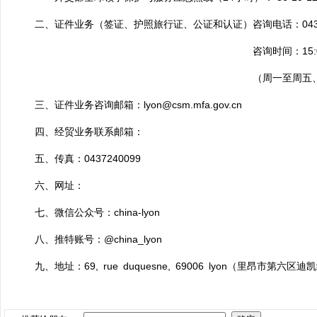
二、
证件业务
（签证、护照旅行证、公证和认证）
咨询电话
：
04
咨询时间：
15:
（周一至周五、节假日
三、证件业务咨询邮箱：
lyon@csm.mfa.gov.cn
四
、
经贸业务联系邮箱：
五
、
传真：
0437240099
六
、
网址：
七
、
微信公众号：
china-lyon
八
、
推特账号：
@china_lyon
九、地址：69, rue duquesne, 69006 lyon（里昂市第六区迪