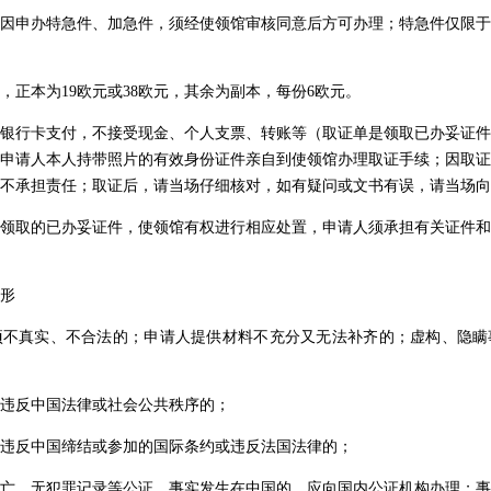
因申办特急件、加急件，须经使领馆审核同意后方可办理；特急件仅限于
，正本为19欧元或38欧元，其余为副本，每份6欧元。
银行卡支付，不接受现金、个人支票、转账等（取证单是领取已办妥证件
申请人本人持带照片的有效身份证件亲自到使领馆办理取证手续；因取证
不承担责任；取证后，请当场仔细核对，如有疑问或文书有误，请当场向
领取的已办妥证件，使领馆有权进行相应处置，申请人须承担有关证件和
形
项不真实、不合法的；申请人提供材料不充分又无法补齐的；虚构、隐瞒
违反中国法律或社会公共秩序的；
违反中国缔结或参加的国际条约或违反法国法律的；
亡、无犯罪记录等公证。事实发生在中国的，应向国内公证机构办理；事