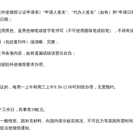
国驻外使领馆公证申请表》“申请人签名”、“代办人签名”（如有）和“申请日
日期；
印或用黑色、蓝黑色钢笔或签字笔书写（不可使用圆珠笔或铅笔），不得有
材料（包括复印件）须清晰、完整；
查文书各项内容，如有遗漏或错误责任自负；
应根据驻外使领馆要求办理。
的，每周一上午和周三上午9:30-12:00可到馆办理，无需预约。
个工作日，民事类19欧元。
一般情形。因补充材料、向国内请示核实情况、不可抗力等原因所需时间
驻法使领馆通知。