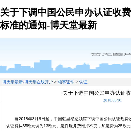
关于下调中国公民申办认证收费
标准的通知-博天堂最新
>
>
博天堂最新-博天堂在线开户
领事证件
认证
关于下调中国公民申办认证收
2018/06/01
自
2018
年
3
月
9
日起，中国驻
里昂总
领馆下调中国公民认证规费
认证费从
35
欧元调为
13
欧元。急件服务费维持不变，加急费为
25
欧元