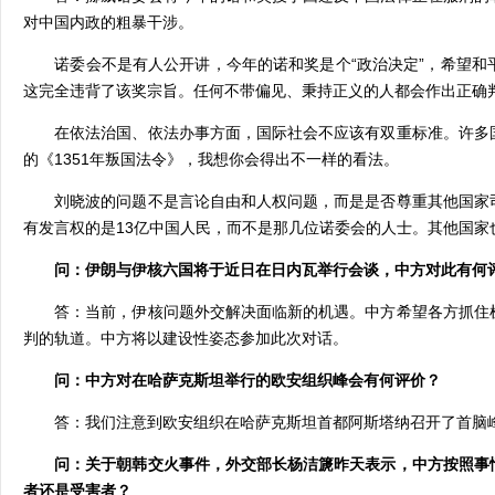
对中国内政的粗暴干涉。
诺委会不是有人公开讲，今年的诺和奖是个“政治决定”，希望和
这完全违背了该奖宗旨。任何不带偏见、秉持正义的人都会作出正确
在依法治国、依法办事方面，国际社会不应该有双重标准。许多国
的《1351年叛国法令》，我想你会得出不一样的看法。
刘晓波的问题不是言论自由和人权问题，而是是否尊重其他国家司
有发言权的是13亿中国人民，而不是那几位诺委会的人士。其他国
问：伊朗与伊核六国将于近日在日内瓦举行会谈，中方对此有何
答：当前，伊核问题外交解决面临新的机遇。中方希望各方抓住
判的轨道。中方将以建设性姿态参加此次对话。
问：中方对在哈萨克斯坦举行的欧安组织峰会有何评价？
答：我们注意到欧安组织在哈萨克斯坦首都阿斯塔纳召开了首脑峰
问：关于朝韩交火事件，外交部长杨洁篪昨天表示，中方按照事情
者还是受害者？