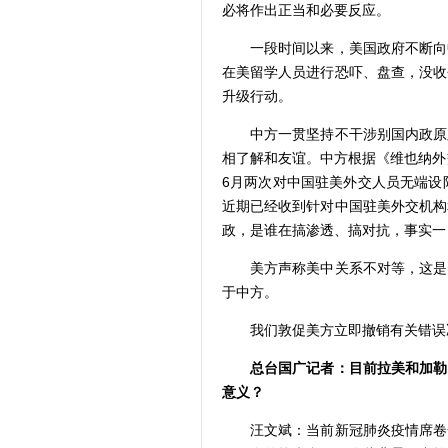
必将作出正当和必要反应。
一段时间以来，美国政府不断向中
在美留学人员进行恐吓、盘查，没收
升级行动。
中方一贯坚持不干涉别国内政原则
相了解和友谊。中方根据《维也纳外
6月两次对中国驻美外交人员无端设
近期已经收到针对中国驻美外交机构
政，是谁在搞渗透、搞对抗，事实一
美方声称美中关系不对等，这是美
于中方。
我们敦促美方立即撤销有关错误决
总台国广记者：目前拉美和加勒
意义？
汪文斌：当前新冠肺炎疫情席卷全