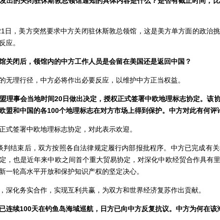
发出的关闭驻休斯敦总领馆通知的具体内容是什么？是否有截止时间，比
1日，美方突然要求中方关闭驻休斯敦总领馆，这是美方单方面的政治挑
反应。
馆关闭后，领馆内的中方工作人员是会留在美国还是返回中国？
无理行径，中方必将作出必要反应，以维护中方正当权益。
盟理事会当地时间
20日做出决定，授权正式签署中欧地理标志协定。该
欧盟和中国的各100个地理标志在对方市场上得到保护。中方对此有何评
式签署中欧地理标志协定，对此表示欢迎。
谈判结束后，双方按照各自法律规定履行内部报批程序。中方已完成有
定，也是近年来中欧之间首个重大贸易协定，对深化中欧经贸合作具有
新一轮高水平开放和保护知识产权的坚定决心。
深化务实合作，实现互利共赢，为双方和世界经济复苏作出贡献。
已连续
100天在钓鱼岛海域巡航，日方已向中方反复抗议。中方为何在该