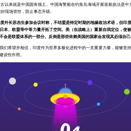
以来就是中国固有领土。中国海警船在钓鱼岛海域开展巡航执法是中方
做好现场管控，防止事态升级。
印度外长苏杰生参加会议时称，不结盟是特定时期的地缘政治术语，但印
日本、欧盟等中等力量开拓了空间。美（在战略上）重新自我定位，使
不会是联盟体系的一部分。反倒是那些依赖美国的国家会发现其必须自己
们希望并相信，印度作为世界多极化进程中的一支重要力量，能够坚持
建设性作用。