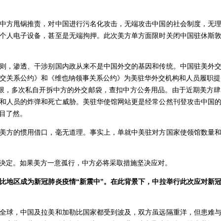
方甩锅推责，对中国进行污名化攻击，无端攻击中国的社会制度，无理
个人电子设备，甚至是无端拘押。此次美方单方面限时关闭中国驻休斯
，渗透、干涉别国内政从来不是中国外交的基因和传统。中国驻美外交
交关系公约》和《维也纳领事关系公约》为美驻华外交机构和人员履职提
限，多次私自开拆中方的外交邮袋，查扣中方公务用品。由于近期美方
和人员的炸弹和死亡威胁。美驻华使馆网站更是经常公然刊登攻击中国
目了然。
方的惯用借口，毫无道理。事实上，单就中美驻对方国家使领馆数量和
定。如果美方一意孤行，中方必将采取措施坚决应对。
比地区成为新冠肺炎疫情
“新震中”。在此背景下，中拉举行此次应对新
球，中国及拉美和加勒比国家都受到波及，双方虽远隔重洋，但患难与