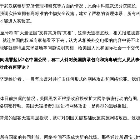
武汉病毒研究所管理和研究等方面的情况，此前中科院武汉分院院长、
强调实验室拥有高标准的生物安全设施，建立了严格的管理体系，所有
才能进入实验室。
称有“大量证据”支撑其所谓“真相”，这毫无道德底线。相关报道披
金量。就连美国的权威专家都看不下去，认为从相关外交电报的内容中得不
能够就德特里克堡基地等问题说明真相，给美国人民和国际社会一个交代
以间谍罪起诉
2名中国公民，称二人针对美国防承包商和病毒研究人员从事
对此有何评论？
定维护者，一贯坚决反对并打击任何形式的网络攻击和网络犯罪。我们
日前披露的情况，美国黑客正根据政府授权扩大网络窃密行动的范围。以
络窃密行动。美国无端指责别国进行网络攻击，是典型的贼喊捉贼。
景的黑客无需高层授权，就可对别国关键基础设施实施网络攻击。这极
有国家的共同利益。网络空间不应成为新的战场。那些通过所谓“进攻性