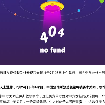
肺炎疫情特别外长视频会议将于7月23日上午举行。国务委员兼外交部
人士透露，
7月24日下午4时前，中国驻休斯敦总领馆将被要求关闭，领
求中方关闭驻休斯敦总领馆，这是美方单方面对中方发起的政治挑衅，严
意破坏中美关系，十分蛮横无理。中方对此予以强烈谴责。中方敦促美