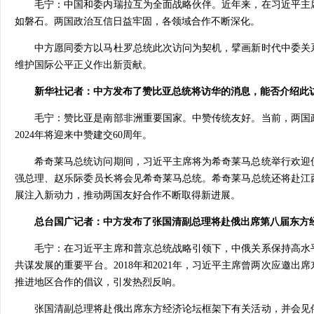
毛宁：中国和委内瑞拉互为全面战略伙伴。近年来，在习近平主
如磐石。两国政治互信日益牢固，各领域合作不断深化。
中方愿同委方以马杜罗总统此次访问为契机，擘画新时代中委关
维护国际公平正义作出新贡献。
新华社记者：中方发布了赞比亚总统将访华的消息，能否介绍此
毛宁：赞比亚是南部非洲重要国家。中赞传统友好。当前，两国
2024年将迎来中赞建交60周年。
希奇莱马总统访问期间，习近平主席将为希奇莱马总统举行欢迎
强总理、赵乐际委员长将会见希奇莱马总统。希奇莱马总统还将赴江
展注入新动力，推动两国友好合作不断取得新进展。
总台国广记者：中方发布了张国清副总理将赴俄出席第八届东方
毛宁：在习近平主席和普京总统战略引领下，中俄关系保持高水
共谋发展的重要平台。2018年和2021年，习近平主席曾两次应邀
推进地区合作的倡议，引发热烈反响。
张国清副总理将赴俄出席东方经济论坛框架下有关活动，并会见