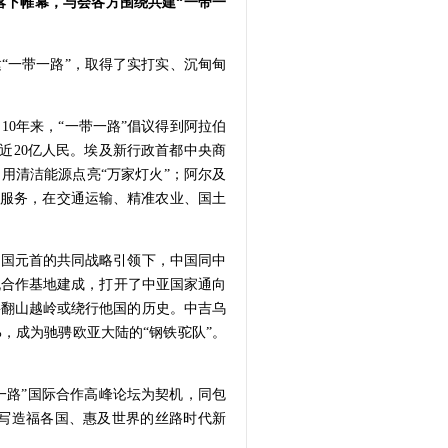
落下帷幕，与会各方围绕共建“一带一
“一带一路”，取得了实打实、沉甸甸
0年来，“一带一路”倡议得到阿拉伯
近20亿人民。埃及新行政首都中央商
，用清洁能源点亮“万家灯火”；阿尔及
应用服务，在交通运输、精准农业、国土
五国元首的共同战略引领下，中国同中
流合作基地建成，打开了中亚国家通向
要翻山越岭或绕行他国的历史。中吉乌
，成为驰骋欧亚大陆的“钢铁驼队”。
带一路”国际合作高峰论坛为契机，同包
书写造福各国、惠及世界的丝路时代新