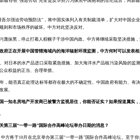
新疆存在“强迫劳动”完全是反华势力为抹黑中国炮制的世纪谎言，同新
维吾尔强迫劳动预防法”，将中国实体列入有关制裁清单，扩大对中国企
规则和市场秩序的破坏。中方对此坚决反对。
污蔑抹黑，停止打着人权幌子干涉中国内政。中方将继续采取坚决措施，
政府正在开展中国管辖海域内的海洋辐射环境监测，中方何时可以发表相
、对日本的水产品进口采取紧急措施、加大海洋水产品核污染风险的监
公众权益的正当、合理举措。
年，能否真正处理达标等都存在极大的不确定性。中国政府有能力、有
发展。
国一知名房地产开发商已被警方监视居住，你能否证实？如果报道属实，
。
关第三届“一带一路”国际合作高峰论坛举办日期的消息？
中方将于10月在北京举办第三届“一带一路”国际合作高峰论坛。至于