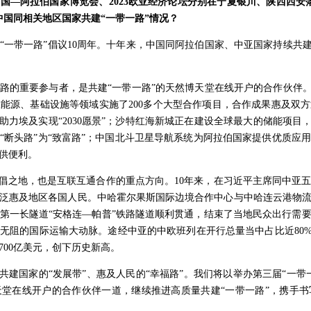
国—阿拉伯国家博览会、2023欧亚经济论坛分别在宁夏银川、陕西西安
中国同相关地区国家共建“一带一路”情况？
“一带一路”倡议10周年。十年来，中国同阿拉伯国家、中亚国家持续共建
路的重要参与者，是共建“一带一路”的天然博天堂在线开户的合作伙伴。1
能源、基础设施等领域实施了200多个大型合作项目，合作成果惠及双方
助力埃及实现“2030愿景”；沙特红海新城正在建设全球最大的储能项目
改“断头路”为“致富路”；中国北斗卫星导航系统为阿拉伯国家提供优质
供便利。
首倡之地，也是互联互通合作的重点方向。10年来，在习近平主席同中亚
泛惠及地区各国人民。中哈霍尔果斯国际边境合作中心与中哈连云港物
第一长隧道“安格连—帕普”铁路隧道顺利贯通，结束了当地民众出行需
无阻的国际运输大动脉。途经中亚的中欧班列在开行总量当中占比近80%
700亿美元，创下历史新高。
和共建国家的“发展带”、惠及人民的“幸福路”。我们将以举办第三届“一
堂在线开户的合作伙伴一道，继续推进高质量共建“一带一路”，携手