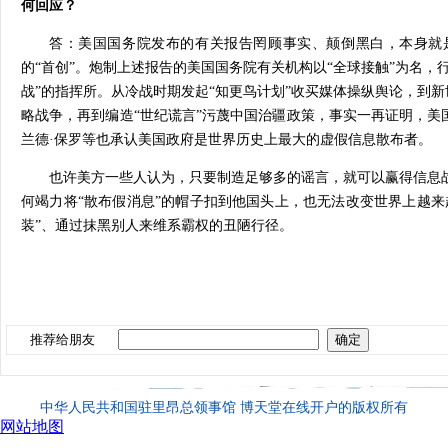
何回应？
答：美国国务院发布的有关报告罔顾事实、颠倒黑白，本身就
的“首创”。炮制上述报告的美国国务院有关机构以“全球接触”为名，
战”的指挥所。从冷战时期发起“知更鸟计划”收买媒体操纵舆论，到新
略战争，再到编造“世纪谎言”污蔑中国治疆政策，事实一再证明，美
兰德·保罗等也承认美国政府是世界历史上最大的虚假信息散布者。
也许美方一些人认为，只要制造足够多的谣言，就可以赢得信息
何竭力将“散布假消息”的帽子扣到他国头上，也无法改变世界上越来
装”、通过抹黑别人来维系霸权的丑陋行径。
推荐给朋友
中华人民共和国驻里昂总领事馆 博天堂在线开户的版权所有
网站地图