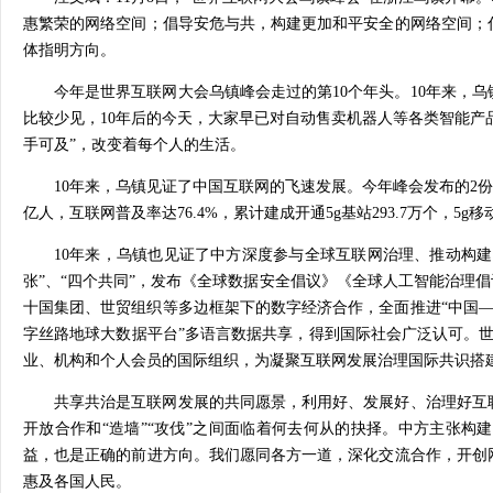
惠繁荣的网络空间；倡导安危与共，构建更加和平安全的网络空间；
体指明方向。
今年是世界互联网大会乌镇峰会走过的第10个年头。10年来，
比较少见，10年后的今天，大家早已对自动售卖机器人等各类智能产
手可及”，改变着每个人的生活。
10年来，乌镇见证了中国互联网的飞速发展。今年峰会发布的2份
亿人，互联网普及率达76.4%，累计建成开通5g基站293.7万个，5
10年来，乌镇也见证了中方深度参与全球互联网治理、推动构建
张”、“四个共同”，发布《全球数据安全倡议》《全球人工智能治理
十国集团、世贸组织等多边框架下的数字经济合作，全面推进“中国—东
字丝路地球大数据平台”多语言数据共享，得到国际社会广泛认可。世
业、机构和个人会员的国际组织，为凝聚互联网发展治理国际共识搭
共享共治是互联网发展的共同愿景，利用好、发展好、治理好互
开放合作和“造墙”“攻伐”之间面临着何去何从的抉择。中方主张
益，也是正确的前进方向。我们愿同各方一道，深化交流合作，开创
惠及各国人民。