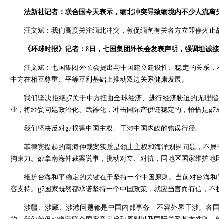
法新社记者：联合国今天表示，缅北冲突导致缅境内不少人流离
汪文斌：我们高度关注缅北冲突，敦促缅甸有关各方立即停火止
《环球时报》记者：8日，七国集团外长会发表声明，强调坦诚
汪文斌：七国集团外长会提出与中国建立建设性、稳定的关系，
中方在相互尊重、平等互利基础上推动双边关系健康发展。
我们坚决拒绝g7关于中方扭曲全球经济、进行经济胁迫的无理
业，将经贸问题政治化、武器化，冲击国际产供链稳定的，恰恰是g7
我们坚决反对g7损害中国主权、干涉中国内政的错误行径。
菲律宾提起的南海仲裁案实质是领土主权和海洋划界问题，不属
拘束力。g7拿南海仲裁案说事，挑动对立、对抗，同地区国家维护地
维护台海和平稳定的关键在于坚持一个中国原则。当前对台海和
容支持。g7国家既然都承诺坚持一个中国政策，就应当言而有信，不
涉疆、涉藏、涉港问题都是中国内部事务，不容外界干涉。各