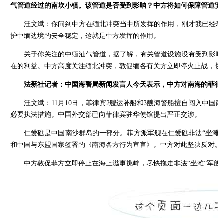
气管道经过的南坎小镇。该管道是否受到影响？中方将如何保障管道
汪文斌：你问到中方在缅北冲突当中所发挥的作用，刚才我已经
护中缅边境的安全稳定，这就是中方发挥的作用。
关于你关注的中缅油气管道，据了解，有关管道设施没有受到影
在的利益。中方高度关注缅北冲突，敦促缅各有关方立即停火止战，
法新社记者：中国海警局新闻发言人今天表示，中方对南海的菲
汪文斌：11月10日，菲律宾2艘运补船和3艘海警船擅自闯入
必要执法措施。中国外交部已向菲律宾驻华使馆提出严正交涉。
仁爱礁是中国南沙群岛的一部分。菲方派军舰在仁爱礁非法“坐
和中国与东盟国家签署的《南海各方行为宣言》。中方对此坚决反对
中方敦促菲方立即停止在海上滋事挑衅，尽快拖走非法“坐滩”军