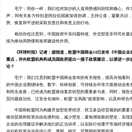
毛宁：同你一样，我们也对加沙的人道局势感到担忧和痛心。作
声，同有关各方特别是阿拉伯国家加强协调，主持公道，凝聚共识
势、恢复和平进程采取负责任和有意义的行动。
相信你也注意到，中国政府中东问题特使、外交部亚非司司长最
续为推动局势缓和发挥建设性作用。
《环球时报》记者：据报道，欧盟中国商会14日发布《中国企业
重点，并向欧盟机构和成员国政府提出一揽子政策建议，以便进一步
论？
毛宁：我们注意到欧盟中国商会发布的有关报告，很高兴地看到
的中国企业围绕绿色、数字、科研创新、可持续合作等方面推动业务
和民生改善，已经成为欧盟推动复苏转型的重要参与者。同时，报告
贸问题政治化、泛安全化倾向，欧盟“去风险”政策影响，以及科研合
中国和欧盟同为构建开放型世界经济、捍卫多边经贸规则的重要
推动贸易和投资自由化便利化，减少壁垒，避免增加新的壁垒，实现
企业的合理建议并解决他们的正当诉求，以实际行动遵守市场经济规
业赴欧投资兴业提供公平、透明、稳定、可预期的营商环境。