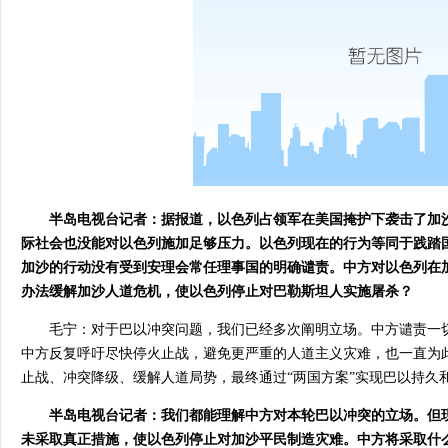
半岛电视台记者：据报道，以色列占领军在美国掩护下袭击了加
际社会也没能对以色列施加足够压力。以色列现在的行为等同于践踏
加沙的行动没有受到安理会常任理事国的明确谴责。中方对以色列在
办法缓解加沙人道危机，使以色列停止对巴勒斯坦人实施屠杀？
毛宁：对于巴以冲突问题，我们已经多次阐明立场。中方谴责一
中方反复呼吁尽快停火止战，避免更严重的人道主义灾难，也一直为
止战、冲突降级、缓解人道局势，最终通过“两国方案”实现巴以持久
半岛电视台记者：我们都能理解中方对本轮巴以冲突的立场。但
未采取真正措施，使以色列停止对加沙平民制造灾难。中方将采取什