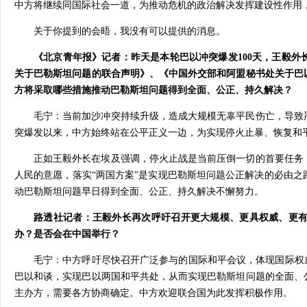
中方将继续同国际社会一道，为推动危机的政治解决发挥建设性作用
关于你提到的会晤，我没有可以提供的消息。
《北京青年报》记者：昨天是本轮巴以冲突爆发100天，王毅
关于巴勒斯坦问题的联合声明》、《中国外交部和阿盟秘书处关于巴
方将采取哪些措施推动巴勒斯坦问题得到全面、公正、持久解决？
毛宁：当前加沙冲突持续升级，造成大规模无辜平民伤亡，导致
突爆发以来，中方始终站在公平正义一边，为实现停火止暴、恢复和
正如王毅外长在埃及强调，停火止战是当前压倒一切的首要任务
人民的意愿，落实“两国方案”是实现巴勒斯坦问题公正解决的必由
动巴勒斯坦问题早日得到全面、公正、持久解决不懈努力。
路透社记者：王毅外长再次呼吁召开更大规模、更具权威、更
办？是否会在中国举行？
毛宁：中方呼吁尽快召开广泛参与的国际和平会议，体现国际权
巴以和谈，实现巴以两国和平共处，从而实现巴勒斯坦问题的全面、
主办方，需要各方协商确定。中方欢迎联合国为此发挥积极作用。