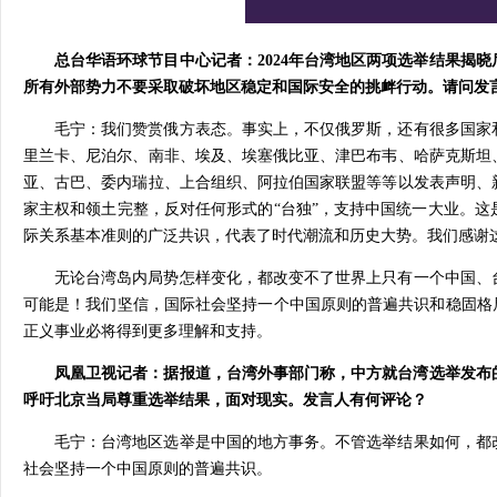
总台华语环球节目中心记者：2024年台湾地区两项选举结果揭
所有外部势力不要采取破坏地区稳定和国际安全的挑衅行动。请问发
毛宁：我们赞赏俄方表态。事实上，不仅俄罗斯，还有很多国家
里兰卡、尼泊尔、南非、埃及、埃塞俄比亚、津巴布韦、哈萨克斯坦
亚、古巴、委内瑞拉、上合组织、阿拉伯国家联盟等等以发表声明、
家主权和领土完整，反对任何形式的“台独”，支持中国统一大业。
际关系基本准则的广泛共识，代表了时代潮流和历史大势。我们感谢
无论台湾岛内局势怎样变化，都改变不了世界上只有一个中国、
可能是！我们坚信，国际社会坚持一个中国原则的普遍共识和稳固格
正义事业必将得到更多理解和支持。
凤凰卫视记者：据报道，台湾外事部门称，中方就台湾选举发布
呼吁北京当局尊重选举结果，面对现实。发言人有何评论？
毛宁：台湾地区选举是中国的地方事务。不管选举结果如何，都
社会坚持一个中国原则的普遍共识。