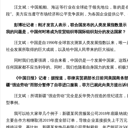
汪文斌：中国船舶、海运等行业在全球处于领先地位，靠的是
段”。美方应当遵守市场经济和公平竞争原则，为各国企业提供公平
彭博社记者：刚才发言人表示，联合国发布的人类发展指数显示
我的问题是，中国何时将成为世贸组织等国际组织划分的发达国家？
汪文斌：中国是自1990年全球首次测算人类发展指数以来，唯
社会发展所取得的巨大成就，以及给中国人民带来的巨大福祉。
同时我们也要强调，综合来看，中国仍是一个发展中国家。这既
任何国家都不应当剥夺的。同时，我们也随着自身国力的发展，积极
《中国日报》记者：据报道，菲律宾贸易部长日前同美国商务
疆“强迫劳动”而部分暂停了自菲进口服装，菲方已就此向美方提出诉
汪文斌：所谓新疆“强迫劳动”完全是反华势力捏造的世纪谎言，目
型事例。
我可以给大家举几个例子：新疆某民营服装公司2018年底吸纳就
主要合作方相继取消2019年度全部订单，导致企业直接损失上千万
维持运营。再比如，新疆某发饰品有限公司受制裁前，年产能可达500