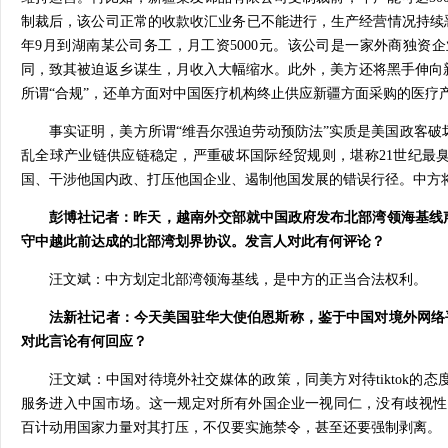
制裁后，该公司正常的收款收汇业务已不能进行，生产经营情况持续恶
年9月到湖南某公司务工，月工资5000元。该公司是一家外商独资
同，致其被迫返乡谋生，月收入大幅缩水。此外，美方还将黑手伸向
所谓“合规”，还单方面对中国医疗机构终止供应新疆方面采购的医疗
事实证明，美方所谓“维吾尔强迫劳动预防法”实质是美国政客
乱全球产业链供应链稳定，严重破坏国际经贸规则，堪称21世纪最
国、干涉他国内政、打压他国企业、遏制他国发展的错误行径。中方
彭博社记者：昨天，越南外交部就中国政府发布北部湾领海基线
守中越此前达成的北部湾划界协议。发言人对此有何评论？
汪文斌：中方划定北部湾领海基线，是中方的正当合法权利。
法新社记者：今天美国驻华大使伯恩斯称，鉴于中国对境外网络平台
对此言论有何回应？
汪文斌：中国对待境外社交媒体的政策，同美方对待tiktok
服务进入中国市场。这一规定对所有外国企业一视同仁，没有歧视性。
百计动用国家力量对其打压，不仅要实施禁令，甚至还要强制剥离。