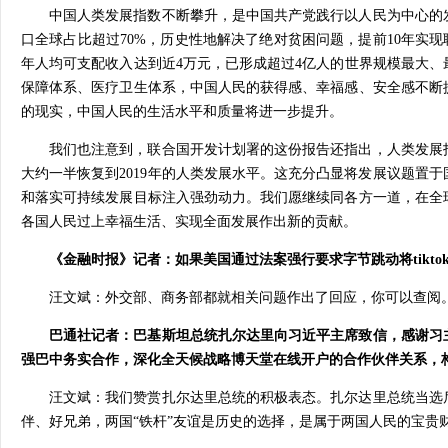
中国人类发展指数不断攀升，是中国共产党践行以人民为中心的
口全球占比超过70%，历史性地解决了绝对贫困问题，提前10年实现联
年人均可支配收入达到近4万元，已形成超过4亿人的世界规模最大
保障体系、医疗卫生体系，中国人民的获得感、幸福感、安全感不断
的现实，中国人民的生活水平和质量将进一步提升。
我们也注意到，联合国开发计划署的这份报告还指出，人类发展
大约一半恢复到2019年的人类发展水平。这充分凸显将发展议题置
和落实可持续发展目标注入强劲动力。我们愿继续同各方一道，在全球
各国人民过上幸福生活、实现全面发展作出新的贡献。
《金融时报》记者：如果美国通过法案强行要求字节跳动将tikt
汪文斌：外交部、商务部都就相关问题作出了回应，你可以查阅
巴通社记者：巴基斯坦总统扎尔达里向习近平主席致信，感谢习
强巴中务实合作，深化全天候战略博天堂在线开户的合作伙伴关系，
汪文斌：我们赞赏扎尔达里总统的积极表态。扎尔达里总统当选
伴、好兄弟，两国“铁杆”友谊是历史的选择，是属于两国人民的宝贵