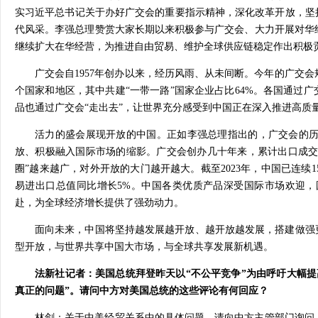
实习近平总书记关于办好广交会的重要指示精神，深化改革开放，坚
代风采。李强总理赞赏大家长期以来积极参与广交会、大力开展对华
继续扩大在华经营，为推进自由贸易、维护全球供应链稳定作出积极
广交会自1957年创办以来，经历风雨、从未间断。今年的广交会
个国家和地区，其中共建“一带一路”国家企业占比64%。各国通过
品也通过广交会“走出去”，让世界充分感受到中国正在深入推进高质
活力的盛会展现开放的中国。正如李强总理指出的，广交会的
放、积极融入国际市场的缩影。广交会创办几十年来，累计出口成交约
圈”越来越广，对外开放的大门越开越大。截至2023年，中国已连
易进出口总值同比增长5%。中国各类优质产品深受国际市场欢迎
赴，为全球经济增长提供了强劲动力。
面向未来，中国将坚持越发展越开放、越开放越发展，搭建做强
型开放，与世界共享中国大市场，与全球共享发展新机遇。
法新社记者：美国总统拜登昨天以“不公平竞争”为由呼吁大幅提
真正的问题”。请问中方对美国总统的这些评论有何回应？
林剑：关于中美经贸关系中的具体问题，请向中方主管部门询问