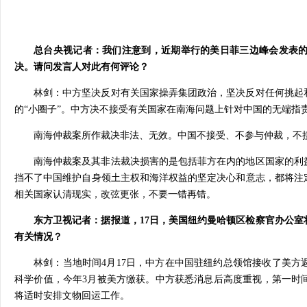
总台央视记者：我们注意到，近期举行的美日菲三边峰会发表的
决。请问发言人对此有何评论？
林剑：
中方坚决反对有关国家操弄集团政治，坚决反对任何挑起
的“小圈子”。中方决不接受有关国家在南海问题上针对中国的无端指
南海仲裁案所作裁决非法、无效。中国不接受、不参与仲裁，不
南海仲裁案及其非法裁决损害的是包括菲方在内的地区国家的利
挡不了中国维护自身领土主权和海洋权益的坚定决心和意志，都将注
相关国家认清现实，改弦更张，不要一错再错。
东方卫视记者：据报道，17日，美国纽约曼哈顿区检察官办公室
有关情况？
林剑：
当地时间4月17日，中方在中国驻纽约总领馆接收了美方
科学价值，今年3月被美方缴获。中方获悉消息后高度重视，第一时
将适时安排文物回运工作。