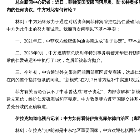
总台新闻中心记者：近日，菲律宾国安顾问阿尼奥、防长特奥多
内的任何协议。中方对此有何评论？
林剑：中方始终致力于通过对话协商同菲律宾管控包括仁爱礁问题
中方为此作出的努力和诚意。我愿再次阐明以下基本事实：
一、2021年底，中菲双方经密集沟通协商达成“君子协定”。菲本
二、2023年9月，中方邀请菲总统对华特别事务特使来华进行
后的仁爱礁运补中执行了1次，之后即被菲方抛弃。
三、今年初，中方通过外交渠道同菲西部军区反复商谈，达成仁爱
在内的整个指挥链条的同意。“新模式”在2月2日菲方运补中实施1次
菲方有关言论否认不了中菲曾达成“君子协定”、内部谅解和“新
建立互信，维护仁爱礁海域和平稳定。中方敦促菲方遵守国际交往基
妥处分歧的正确轨道。
伊拉克如道电视台记者：中方如何看待伊拉克库尔德自治区（库
林剑：伊拉克与伊朗都是中东地区重要国家，中方欢迎包括两伊