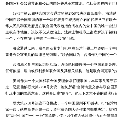
是国际社会普遍共识和公认的国际关系基本准则。包括美国在内全世界
1971年第26届联合国大会通过的第2758号决议白纸黑字、
中国在联合国组织的唯一合法代表并立即把蒋介石的代表从它在联合
华人民共和国政府是在联合国代表包括台湾在内的全中国的唯一合法
主权实体地位。决议不仅从政治上、法律上和程序上彻底解决了包括
一个，不存在“两个中国”“一中一台”的问题。
决议通过以来，联合国及其专门机构在台湾问题上均遵循一个中
事务办公室出具的法律意见强调，“联合国认为，台湾作为中国的一个
台湾地区参与国际组织活动，必须也只能按照一个中国原则处理
任何依据、理由或权利参加联合国及其相关机构。这是联合国宪章的
美国作为一个大国和联合国安理会常任理事国，本应带头遵守
之，恶意曲解联大第2758号决议，炮制所谓“台湾有意义参与联合国
打压中国的险恶意图。这种开历史“倒车”、冒天下之大不韪的错误行
联大第2758号决议不容挑战，一个中国原则不可撼动。打“台湾
家一边，站在历史正确一边，遵守联合国大会作出的郑重决定，切实
持“两个中国”“一中一台”等承诺，停止以任何方式冲撞中方在台湾问