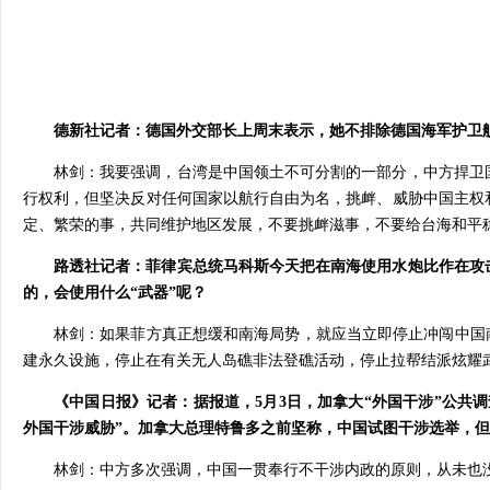
德新社记者：德国外交部长上周末表示，她不排除德国海军护卫
林剑：我要强调，台湾是中国领土不可分割的一部分，中方捍卫
行权利，但坚决反对任何国家以航行自由为名，挑衅、威胁中国主权
定、繁荣的事，共同维护地区发展，不要挑衅滋事，不要给台海和平
路透社记者：菲律宾总统马科斯今天把在南海使用水炮比作在攻
的，会使用什么“武器”呢？
林剑：如果菲方真正想缓和南海局势，就应当立即停止冲闯中国
建永久设施，停止在有关无人岛礁非法登礁活动，停止拉帮结派炫耀
《中国日报》记者：据报道，5月3日，加拿大“外国干涉”公共
外国干涉威胁”。加拿大总理特鲁多之前坚称，中国试图干涉选举，
林剑：中方多次强调，中国一贯奉行不干涉内政的原则，从未也没