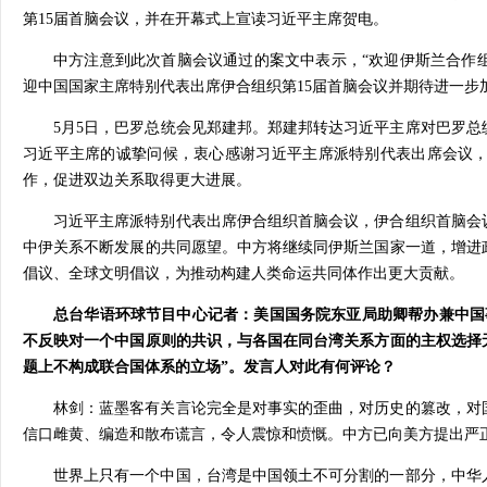
第15届首脑会议，并在开幕式上宣读习近平主席贺电。
中方注意到此次首脑会议通过的案文中表示，“欢迎伊斯兰合作
迎中国国家主席特别代表出席伊合组织第15届首脑会议并期待进一步
5月5日，巴罗总统会见郑建邦。郑建邦转达习近平主席对巴罗
习近平主席的诚挚问候，衷心感谢习近平主席派特别代表出席会议
作，促进双边关系取得更大进展。
习近平主席派特别代表出席伊合组织首脑会议，伊合组织首脑会
中伊关系不断发展的共同愿望。中方将继续同伊斯兰国家一道，增进
倡议、全球文明倡议，为推动构建人类命运共同体作出更大贡献。
总台华语环球节目中心记者：美国国务院东亚局助卿帮办兼中国事
不反映对一个中国原则的共识，与各国在同台湾关系方面的主权选择
题上不构成联合国体系的立场”。发言人对此有何评论？
林剑：蓝墨客有关言论完全是对事实的歪曲，对历史的篡改，对
信口雌黄、编造和散布谎言，令人震惊和愤慨。中方已向美方提出严
世界上只有一个中国，台湾是中国领土不可分割的一部分，中华