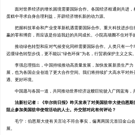
面对世界经济的增长困境需要国际合作。各国经济相通则共进，
蛋糕中寻求自身合理利益，开辟经济增长新的动力源。
把握科技革命和产业变革新机遇需要国际合作。重大科技进步往
赢的零和博弈，而应该是你追我赶的共同成长。小院高墙圈不住对手
推动绿色转型和应对气候变化同样需要国际合作。人类只有一个
迟缓绿色转型步伐，更不能以“绿色环保”为名，行贸易保护主义之实
李强总理指出，中国持续推动高质量发展，加快发展新质生产力
展，也为各国企业创造了更大合作空间。我们将持续扩大高水平对外
遇、更好环境。
中国愿与各国一道，共同推动世界经济这艘巨轮驶入广阔蓝海，
法新社记者：《华尔街日报》昨天发表了对美国驻华大使伯恩斯
阻止参加美国驻华使馆活动的人士。外交部对此有何评论？
毛宁：伯恩斯大使有关言论不符合事实，偏离两国元首旧金山
展。