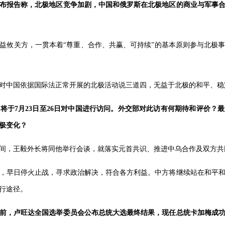
布报告称，北极地区竞争加剧，中国和俄罗斯在北极地区的商业与军事
益攸关方，一贯本着“尊重、合作、共赢、可持续”的基本原则参与北极
对中国依据国际法正常开展的北极活动说三道四，无益于北极的和平、稳
将于7月23日至26日对中国进行访问。外交部对此访有何期待和评价？
极变化？
间，王毅外长将同他举行会谈，就落实元首共识、推进中乌合作及双方共
，早日停火止战，寻求政治解决，符合各方利益。中方将继续站在和平
行途径。
前，卢旺达全国选举委员会公布总统大选最终结果，现任总统卡加梅成