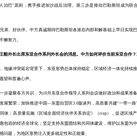
人治巴”原则，携手推进加沙战后治理。第三步是推动巴勒斯坦成为联
。
兄弟、好伙伴。中方真诚期待巴勒斯坦各派在内部和解基础上早日实现
不懈努力。
王毅外长出席东亚合作系列外长会的消息。中方如何评价当前东亚合作？
、地缘冲突延宕背景下，东亚形势总体保持稳定，区域经济一体化持续
愿望和普遍心声。
一步凝聚各方共识，为10月东亚合作领导人系列会议做好政治和成果准
展繁荣；加快推进中国—东盟自贸区3.0版谈判，高质量共建“一带一路
同体；高质量实施《区域全面经济伙伴关系协定》（rcep），促进区域
惠包容的经济全球化；坚定支持东盟团结和共同体建设，维护以东盟为
感问题，为地区形势注入更多稳定性和正能量。