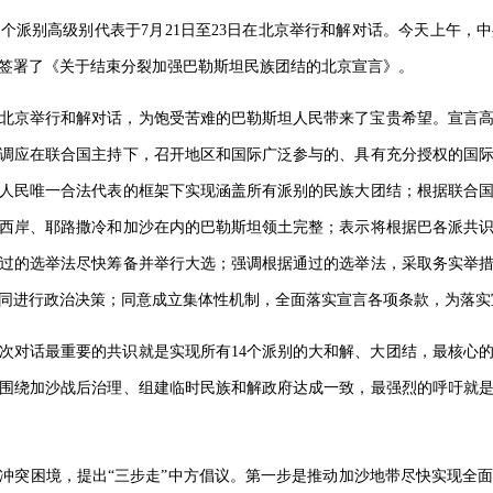
4个派别高级别代表于7月21日至23日在北京举行和解对话。今天上午，
签署了《关于结束分裂加强巴勒斯坦民族团结的北京宣言》。
聚北京举行和解对话，为饱受苦难的巴勒斯坦人民带来了宝贵希望。宣言
调应在联合国主持下，召开地区和国际广泛参与的、具有充分授权的国
人民唯一合法代表的框架下实现涵盖所有派别的民族大团结；根据联合
西岸、耶路撒冷和加沙在内的巴勒斯坦领土完整；表示将根据巴各派共
过的选举法尽快筹备并举行大选；强调根据通过的选举法，采取务实举
同进行政治决策；同意成立集体性机制，全面落实宣言各项条款，为落实
次对话最重要的共识就是实现所有14个派别的大和解、大团结，最核心
围绕加沙战后治理、组建临时民族和解政府达成一致，最强烈的呼吁就
冲突困境，提出“三步走”中方倡议。第一步是推动加沙地带尽快实现全