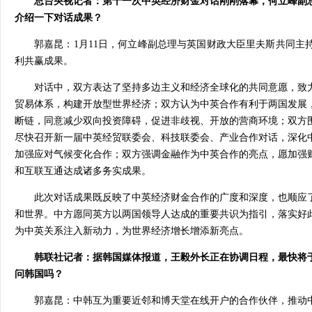
总台央视记者：第十一次中英经济财金对话刚刚落幕，何立峰副
介绍一下对话成果？
郭嘉昆：1月11日，何立峰副总理与英国财政大臣里夫斯共同主
利共赢成果。
对话中，双方表达了坚持多边主义和经济全球化的共同意愿，致
贸易体系，构建开放型世界经济；双方认为中英合作有利于两国发展
断链，同意减少双向投资障碍，促进非歧视、开放的营商环境；双方
尽快召开新一届中英经贸联委会、科技联委会、产业合作对话，深化
加强应对气候变化合作；双方强调金融作为中英合作的亮点，愿加强
和互联互通达成诸多务实成果。
此次对话成果既反映了中英经济财金合作的广度和深度，也顺应
和世界。中方愿同英方以两国领导人达成的重要共识为指引，落实好
为中英关系注入新动力，为世界经济增长增添新亮点。
韩联社记者：据韩国媒体报道，王毅外长正在协调日程，最快将
问韩国吗？
郭嘉昆：中韩互为重要近邻和博天堂在线开户的合作伙伴，推动