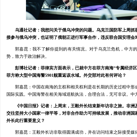
乌通社记者：我想问关于俄乌冲突的问题。乌克兰国防军上周抓
接参与俄乌冲突，也证明了俄朝正进行军事合作，违反联合国安理会
郭嘉昆：我不了解你提到的有关情况。对于乌克兰危机，中方
势，致力于政治解决。
彭博社记者：菲律宾方面表示，已就中方在菲方南海“专属经济区
菲方称大型中国海警5901舰重返该水域。外交部对此有何评论？
郭嘉昆：中国在南海的主权和相关权利是在长期的历史过程中形
国际实践。中国海警在相关海域巡航执法，合理合法，无可非议。中
《中国日报》记者：上周末，王毅外长结束新年访非之旅。非洲
交往坚持大小国家一律平等，对非合作助力可持续发展，推动非洲国
外长此行重要意义？
郭嘉昆：王毅外长访非取得圆满成功，并在访问结束之际接受媒体