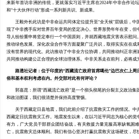
来新年首访非洲的传统，更就落实习近平主席在2024年中非合作论
和“十大伙伴行动”形成一系列新共识、新成果。
王毅外长此访是中非命运共同体定位提升至“全天候”层级后，中
现了中非携手应对世界百年变局的坚定决心。世界形势年年在变，但
导人纷纷重申将坚定奉行一个中国原则，并就西藏地震灾害表示慰问
推动绿色发展、深化农业合作等方面凝聚广泛共识，取得实实在在成
没有世界的现代化。此访推动了中非全方位协调，共同推动纠正非洲
共同推动构建公正合理的全球治理体系。中非关系走在前列，必将成
路透社记者：位于印度的“西藏流亡政府首席噶伦”边巴次仁上周
俗和基本权利考虑在内。外交部对此有何评论？
郭嘉昆：所谓“西藏流亡政府”是一个彻头彻尾的分裂主义政治集
和政治图谋，我们很清楚并保持高度警惕。
关于西藏定日县地震，我们此前介绍了抗震救灾工作的情况。中
西藏定日抗震救灾工作。地震发生以来，在以习近平同志为核心的党
有力，广大党员干部群众团结奋战，有关救援力量克服高寒缺氧困
亡，抗震救灾总体顺利。我们有信心坚决打赢抗震救灾这场硬仗，尽