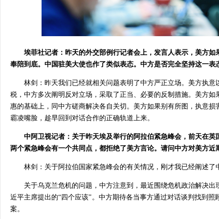
埃菲社记者：昨天的外交部例行记者会上，发言人表示，美方如
奉陪到底。中国驻美大使也作了类似表态。中方是否完全坚持这一表态
林剑：昨天我们已经就相关问题表明了中方严正立场。美方执意
税，中方多次阐明反对立场，采取了正当、必要的反制措施。美方如
惠的基础上，同中方磋商解决各自关切。美方如果别有所图，执意损
霸凌嘴脸，趁早回到对话合作的正确轨道上来。
中阿卫视记者：关于昨天埃及举行的阿拉伯紧急峰会，前天在英
两个紧急峰会有一个共同点，都拒绝了美方言论。请问中方对美方近
林剑：关于阿拉伯国家紧急峰会的有关情况，刚才我已经阐述了
关于乌克兰危机的问题，中方注意到，最近围绕危机政治解决出
近平主席提出的“四个应该”。中方期待各当事方通过对话谈判找到照
案。