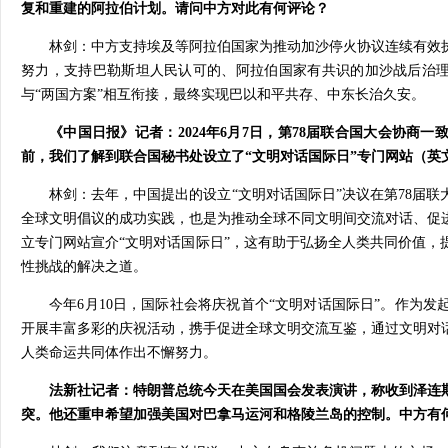
复和重建的阿拉伯计划。请问中方对此有何评论？
林剑：中方支持埃及等阿拉伯国家为推动加沙停火协议连续有效
努力，支持巴勒斯坦人民认可的、阿拉伯国家有共识的加沙战后治理
与“两国方案”相互衔接，最终实现巴以和平共存、中东长治久安。
《中国日报》记者：2024年6月7日，第78届联合国大会协商
前，我们了解到联合国秘书处设立了“文明对话国际日”专门网站（英
林剑：去年，中国提出的设立“文明对话国际日”决议在第78届
全球文明倡议的成功实践，也是为推动全球不同文明间交流对话、促
立专门网站宣介“文明对话国际日”，这有助于弘扬全人类共同价值，
性挑战的解决之道。
今年6月10日，国际社会将庆祝首个“文明对话国际日”。作为
开展丰富多彩的庆祝活动，携手促进全球文明交流互鉴，通过文明对
人类命运共同体作出不懈努力。
法新社记者：特朗普总统今天在美国国会发表演讲，称收到泽连
突。他还重申希望加强美国对巴拿马运河和格陵兰岛的控制。中方有