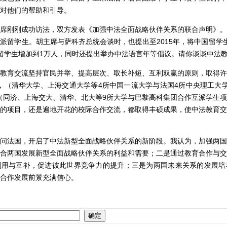
对他们的帮助和引导。
刚刚成功访法，双方发表《加强中法全面战略伙伴关系的联合声明》。
派留学生。胡主席与萨科齐总统会谈时，也提出至2015年，将中国留学
留学生增加到1万人，同时还提出举办中法语言年等倡议。请你谈谈中法
育交流坚持官民并举、提高层次、取长补短、互利双赢的原则，取得许
目，（清华大学、上海交通大学等4所中国一流大学与法国4所中央理工大
目（同济、上海交大、清华、北大等9所大学与巴黎高科集团合作互派学生
的项目，还是遍地开花的校际合作交流，都取得丰硕成果，使中法教育交
法国，开启了中法新型全面战略伙伴关系的新阶段。我认为，加强两国
合两国发展新型全面战略伙伴关系的利益和需要；二是通过教育合作与交
利用与互补，促进彼此世界竞争力的提升；三是为两国未来关系的发展培
合作发展前景充满信心。