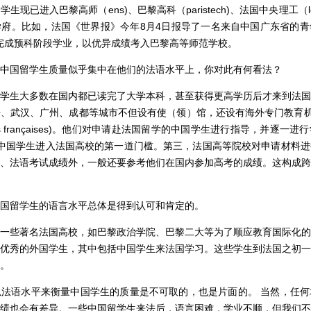
已进入巴黎高师（ens)、巴黎高科（paristech)、法国中央理工（les écol
府。比如，法国《世界报》今年8月4日报导了一名来自中国广东省的青
legrand) 完成预科阶段学业，以优异成绩考入巴黎高等师范学校。
国留学生质量似乎集中在他们的法语水平上，你对此有何看法？
生大多数在国内都已读完了大学本科，甚至获得更高学历后才来到法国
武汉、广州、成都等城市不但设有使（领）馆，还设有海外专门教育机构，如c
ces françaises)。他们对申请赴法国留学的中国学生进行指导，并逐
，这是中国学生进入法国高校的第一道门槛。第三，法国高等院校对申请材料
、法语考试成绩外，一般还要参考他们在国内参加高考的成绩。这构成跨
留学生的语言水平总体是得到认可和肯定的。
些著名法国高校，如巴黎政治学院、巴黎二大等为了顺应教育国际化的
优秀的外国学生，其中包括中国学生来法国学习。这些学生到法国之初一
。
语水平来衡量中国学生的质量是不可取的，也是片面的。 当然，任何
绩也会有差异。一些中国留学生来法后，语言困难，学业不顺，但我们不