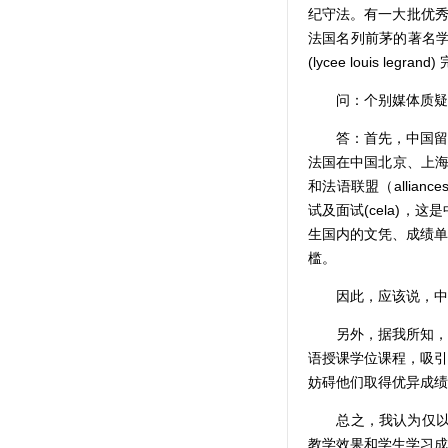
纪守法。有一大批优秀学生现
法国名列前茅的著名学
(lycee louis 
问：个别媒体质疑中
答：首先，中国留学
法国在中国北京、上海、
和法语联盟（allian
试及面试(cela)
生国内的文凭、成绩单
槛。
因此，应该说，中国
另外，据我所知，一
语授课学位课程，吸引
妨碍他们取得优异成绩
总之，我认为仅以法
教学效果和学生学习成