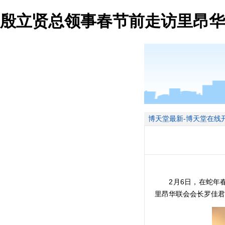
殷立贤总领事春节前走访里昂华
博天堂最新-博天堂在线
2月6日，在蛇年春
里昂华联会会长罗佳君