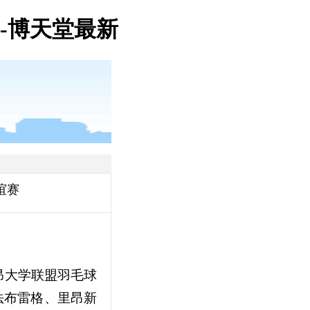
-博天堂最新
谊赛
昂大学联盟羽毛球
法布雷格、里昂新