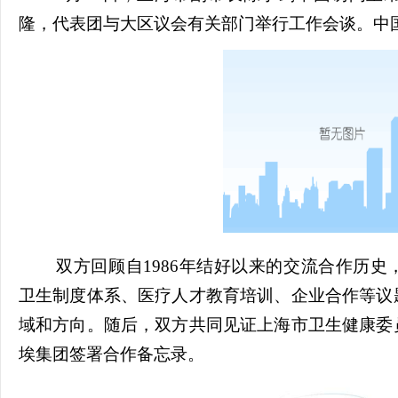
隆
，代表团与
大区议会
有关部门举行
工作
会谈
。中
双方回顾自1986年结好以来的
交流合作
历史
卫生制度体系、
医疗人才教育培训、
企业合作等议
域和
方向。随后，双方共同见证上海市卫生健康委
埃集团签署合作备忘录。