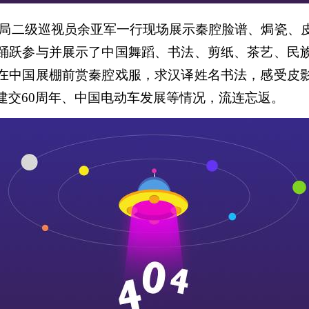
局二级巡视员余亚军一行现场展示秦腔脸谱、焗瓷、
踊跃参与并展示了中国舞蹈、书法、剪纸、茶艺、民
在中国展棚前赏秦腔戏服，求汉译姓名书法，感受皮
建交60周年、中国电动车发展等情况，流连忘返。