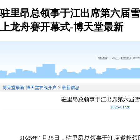
驻里昂总领事于江出席第六届雪
上龙舟赛开幕式-博天堂最新
>
博天堂最新-博天堂在线开户
最新信息
驻里昂总领事于江出席第六届雪
2025/01/26
2025年1月25日，驻里昂总领事于江应邀