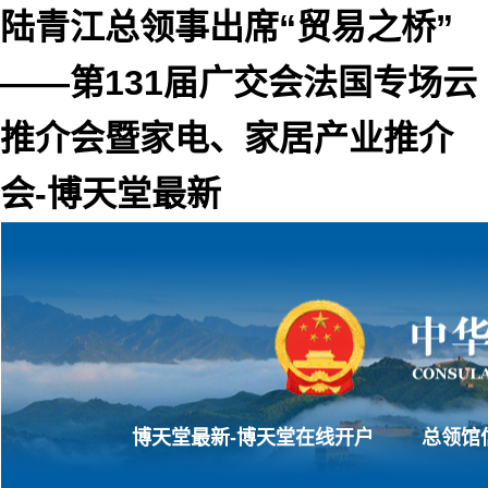
陆青江总领事出席“贸易之桥”
——第131届广交会法国专场云
推介会暨家电、家居产业推介
会-博天堂最新
博天堂最新-博天堂在线开户
总领馆