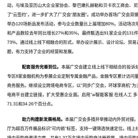
动，与埃及亚历山大企业家协会、黎巴嫩扎赫勒和贝卡农工商会、尼
了“云签约”，进一步扩大了广交会“朋友圈”。成功举办首场广交会双
举办120场新品发布活动，参与企业数量比上届增加80%，活动场次增
和产品数较去年同比增长27%和35%，最终甄选出91家企业的13
73%，通过线上线下相融合的形式，举办设计展示、设计论坛、贸易
题，有力支持了企业的经营和发展。
配套服务完善到位。
本届广交会建立线上线下相结合的投诉处
专区8家金融机构为参展企业定制专属金融产品，金融专区累计访问量95
商务服务。继续设立跨境电商专区，以“同步广交会，环球享商机”为
电商平台建立链接，扩大受惠企业面。启用“ai智能客服 在线人工
71.31和34.26个百分点。
助力构建新发展格局。
本届广交会多措并举推动内外贸对接
厅为超百万件展品标识“可内销”标签，支持一键筛选快速定位。线上线
境内采购商邀请力度，共有1.37万名境内采购商注册观展，境内采购商