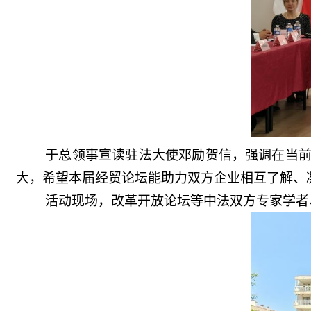
于总领事宣读驻法大使邓励贺信，强调在当
大，希望本届经贸论坛能助力双方企业相互了解、
活动现场，改革开放论坛等中法双方专家学者