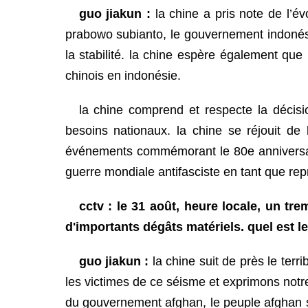
guo jiakun :
la chine a pris note de l’év
prabowo subianto, le gouvernement indonési
la stabilité. la chine espère également que
chinois en indonésie.
la chine comprend et respecte la décis
besoins nationaux. la chine se réjouit de 
événements commémorant le 80e anniversaire
guerre mondiale antifasciste en tant que r
cctv : le 31 août, heure locale, un tr
d'importants dégâts matériels. quel est le
guo jiakun :
la chine suit de près le terr
les victimes de ce séisme et exprimons notr
du gouvernement afghan, le peuple afghan s