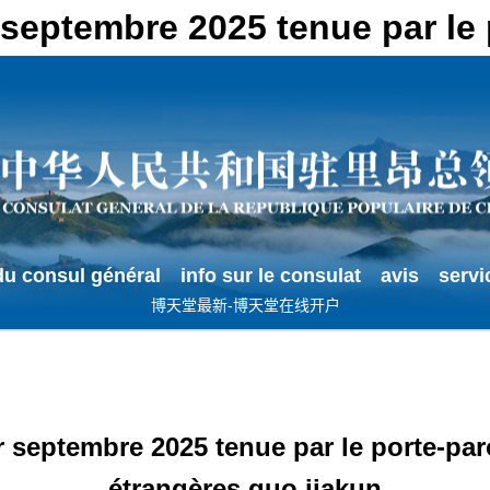
r septembre 2025 tenue par
u consul général
info sur le consulat
avis
servi
博天堂最新-博天堂在线开户
 septembre 2025 tenue par le porte-paro
étrangères guo jiakun