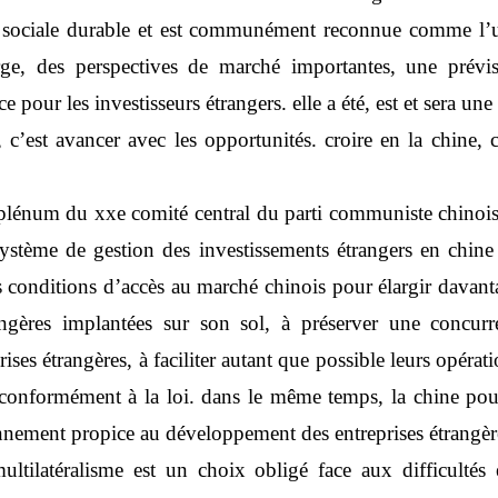
et sociale durable et est communément reconnue comme l’
rge, des perspectives de marché importantes, une prévisi
 pour les investisseurs étrangers. elle a été, est et sera une
, c’est avancer avec les opportunités. croire en la chine, c
e plénum du xxe comité central du parti communiste chinois 
stème de gestion des investissements étrangers en chine et
s conditions d’accès au marché chinois pour élargir davantag
rangères implantées sur son sol, à préserver une concurr
ises étrangères, à faciliter autant que possible leurs opéra
imes conformément à la loi. dans le même temps, la chine p
onnement propice au développement des entreprises étrangèr
multilatéralisme est un choix obligé face aux difficultés