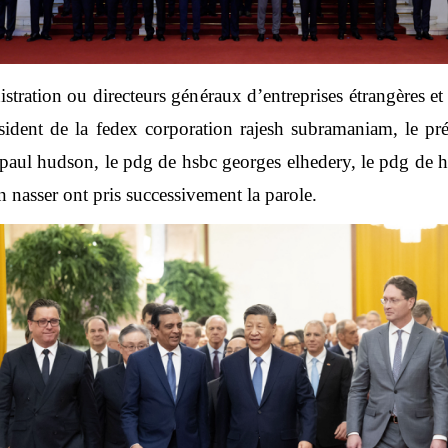
stration ou directeurs généraux d’entreprises étrangères et
ésident de la fedex corporation rajesh subramaniam, le pr
 paul hudson, le pdg de hsbc georges elhedery, le pdg de hi
 nasser ont pris successivement la parole.