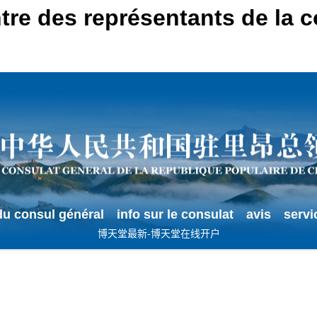
ontre des représentants de la
u consul général
info sur le consulat
avis
servi
博天堂最新-博天堂在线开户