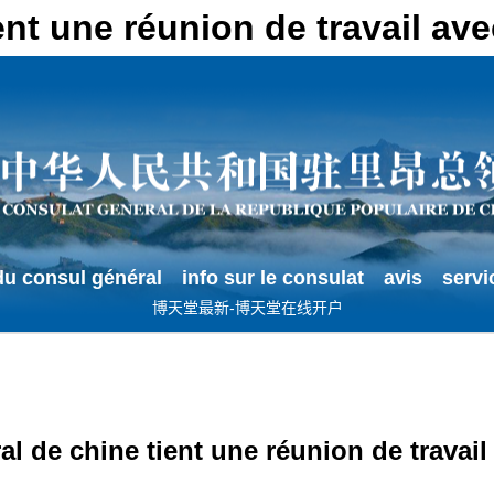
ient une réunion de travail 
u consul général
info sur le consulat
avis
servi
博天堂最新-博天堂在线开户
al de chine tient une réunion de travail 