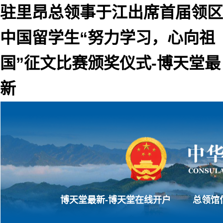
驻里昂总领事于江出席首届领区
中国留学生“努力学习，心向祖
国”征文比赛颁奖仪式-博天堂最
新
博天堂最新-博天堂在线开户
总领馆