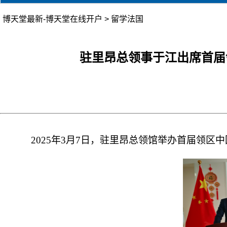
博天堂最新-博天堂在线开户
>
留学法国
驻里昂总领事于江出席首届
2025年3月7日，驻里昂总领馆举办首届领