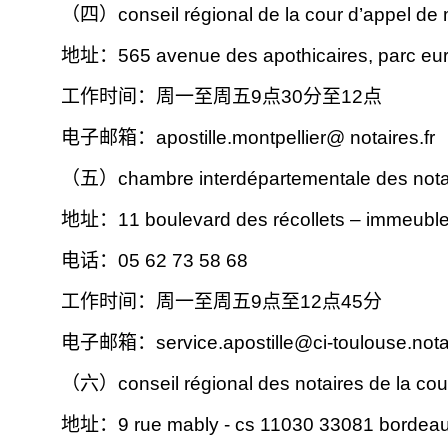
（四）
conseil régional de la cour d’appel de 
地址：565 avenue des apothicaires, parc eur
工作时间：周一至周五9点30分至12点
电子邮箱：apostille.montpellier@ notaires.fr
（五）
chambre interdépartementale des notai
地址：
11 boulevard des récollets – immeubl
电话：05 62 73 58 68
工作时间：周一至周五9点至12点45分
电子邮箱：
service.apostille@ci-toulouse.notai
（六）
conseil régional des notaires de la co
地址：
9 rue mably - cs 11030 33081 bordea