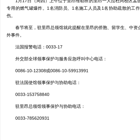
1
月
17
日（周四）上午位于里昂维勒班的里昂一大拉杜阿校区孟
专用的燃气罐爆炸。
1
名消防员、
1
名施工人员及
1
名协助疏散的工作
伤。
春节将至，驻里昂总领馆就此提醒在里昂的侨胞、留学生、中资
外事件。
法国报警电话：
0033-17
外交部全球领事保护与服务应急呼叫中心电话：
0086-10-12308
或
0086-10-59913991
驻
法国使馆
领事保护与协助电话：
0033-153758840
驻里昂总领馆领事保护与协助电话：
0033-785620931