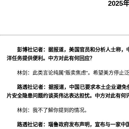
202
彭博社记者：据报道，美国官员和分析人士称，
洋任务提供便利。中方对此有何回应？
林剑：此类言论纯属“贩卖焦虑”。希望美方停止
路透社记者：据报道，中国已要求本土企业避免
片安全隐患问题约谈英伟达表达担忧。中方对此有何
林剑：我不了解你提到的情况。
路透社记者：瑙鲁政府发布声明，宣布与一家中