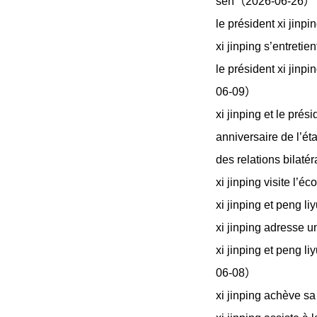
sen（2026-06-26）
le président xi jin
xi jinping s’entret
le président xi jinp
06-09）
xi jinping et le pré
anniversaire de l’ét
des relations bilat
xi jinping visite l’
xi jinping et peng 
xi jinping adresse 
xi jinping et peng l
06-08）
xi jinping achève s