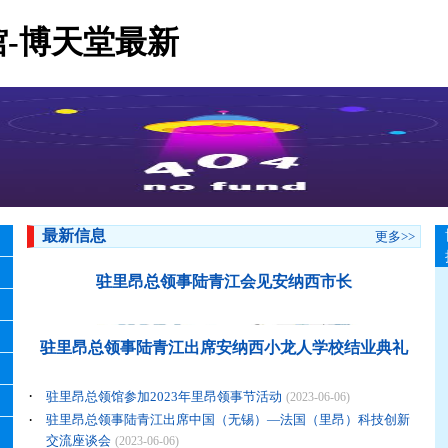
-博天堂最新
最新信息
更多>>
驻里昂总领事陆青江会见安纳西市长
驻里昂总领事陆青江出席安纳西小龙人学校结业典礼
·
驻里昂总领馆参加2023年里昂领事节活动
(2023-06-06)
·
驻里昂总领事陆青江出席中国（无锡）—法国（里昂）科技创新
交流座谈会
(2023-06-06)