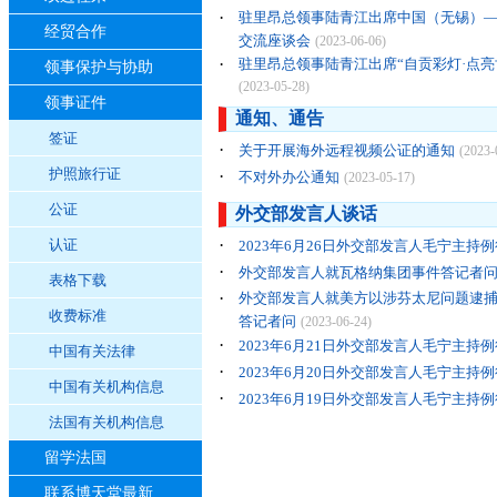
·
驻里昂总领事陆青江出席中国（无锡）
经贸合作
交流座谈会
(2023-06-06)
·
驻里昂总领事陆青江出席“自贡彩灯·点亮
领事保护与协助
(2023-05-28)
领事证件
通知、通告
签证
·
关于开展海外远程视频公证的通知
(2023-
护照旅行证
·
不对外办公通知
(2023-05-17)
公证
外交部发言人谈话
·
认证
2023年6月26日外交部发言人毛宁主持
·
外交部发言人就瓦格纳集团事件答记者
表格下载
·
外交部发言人就美方以涉芬太尼问题逮
收费标准
答记者问
(2023-06-24)
·
2023年6月21日外交部发言人毛宁主持
中国有关法律
·
2023年6月20日外交部发言人毛宁主持
中国有关机构信息
·
2023年6月19日外交部发言人毛宁主持
法国有关机构信息
留学法国
联系博天堂最新