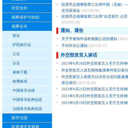
·
驻里昂总领事陆青江出席中国（无锡）
经贸合作
交流座谈会
(2023-06-06)
·
驻里昂总领事陆青江出席“自贡彩灯·点亮
领事保护与协助
(2023-05-28)
领事证件
通知、通告
签证
·
关于开展海外远程视频公证的通知
(2023-
护照旅行证
·
不对外办公通知
(2023-05-17)
公证
外交部发言人谈话
·
认证
2023年6月26日外交部发言人毛宁主持
·
外交部发言人就瓦格纳集团事件答记者
表格下载
·
外交部发言人就美方以涉芬太尼问题逮
收费标准
答记者问
(2023-06-24)
·
2023年6月21日外交部发言人毛宁主持
中国有关法律
·
2023年6月20日外交部发言人毛宁主持
中国有关机构信息
·
2023年6月19日外交部发言人毛宁主持
法国有关机构信息
留学法国
联系博天堂最新