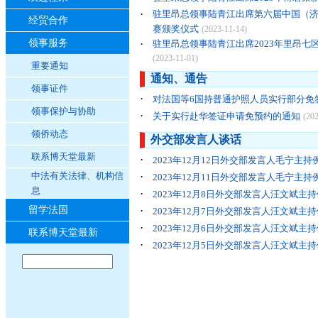
·
驻里昂总领事陆青江出席第六届中国（
经贸合作
赛颁奖仪式
(2023-11-14)
领事服务
·
驻里昂总领事陆青江出席2023年里昂七
(2023-11-01)
重要通知
通知、通告
领事证件
·
对法国等6国持普通护照人员实行部分免
领事保护与协助
·
关于实行赴华签证申请免预约的通知
(20
领侨动态
外交部发言人谈话
联系博天堂最新
·
2023年12月12日外交部发言人毛宁主
中法有关法律、机构信
·
2023年12月11日外交部发言人毛宁主
息
·
2023年12月8日外交部发言人汪文斌主
留学法国
·
2023年12月7日外交部发言人汪文斌主
·
2023年12月6日外交部发言人汪文斌主
联系博天堂最新
·
2023年12月5日外交部发言人汪文斌主